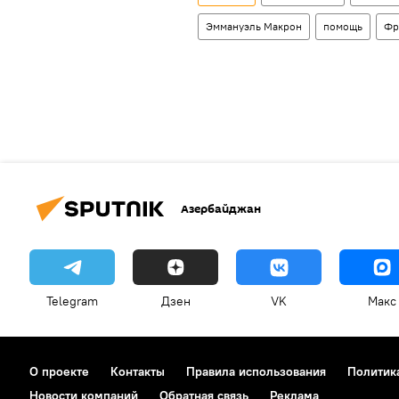
Эммануэль Макрон
помощь
Фр
Азербайджан
Telegram
Дзен
VK
Макс
О проекте
Контакты
Правила использования
Политик
Новости компаний
Обратная связь
Реклама