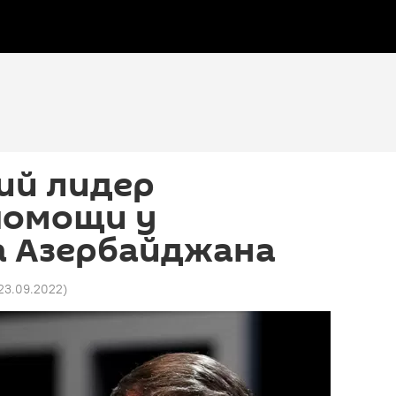
ий лидер
помощи у
а Азербайджана
 23.09.2022
)