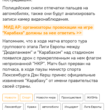
Полицейские сняли отпечатки пальцев на
автомобилях, также они будут анализировать
записи камер видеонаблюдения.
МИД АР: организаторы провокации на игре 
"Карабаха" должны за нее ответить >>
Напомним, что в ходе матча второго тура
группового этапа Лиги Европы между
"Дюделанжем" и "Карабахом" над стадионом
появился дрон с прикрепленным на нем флагом
непризнанной "НКР". Матч был прерван на
полчаса, в ходе паузы министр спорта
Люксембурга Дэн Керш принес официальные
извинения "Карабаху" от имени правительства
своей страны.
Новости
Спорт
Новости мира
Происшествия
ЖИЗНЬ
Люксембург
Кражи
автомобили
Инцидент
Лига Европы