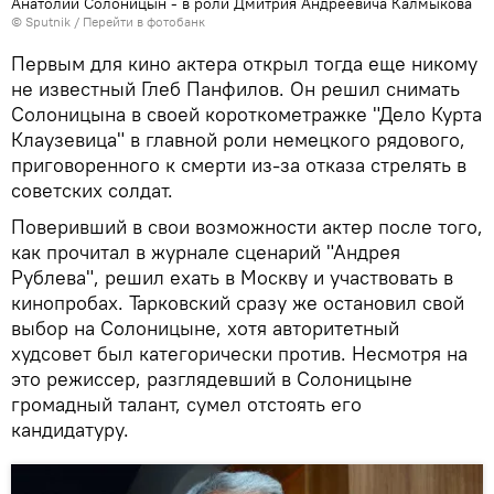
Анатолий Солоницын - в роли Дмитрия Андреевича Калмыкова
© Sputnik
/
Перейти в фотобанк
Первым для кино актера открыл тогда еще никому
не известный Глеб Панфилов. Он решил снимать
Солоницына в своей короткометражке "Дело Курта
Клаузевица" в главной роли немецкого рядового,
приговоренного к смерти из-за отказа стрелять в
советских солдат.
Поверивший в свои возможности актер после того,
как прочитал в журнале сценарий "Андрея
Рублева", решил ехать в Москву и участвовать в
кинопробах. Тарковский сразу же остановил свой
выбор на Солоницыне, хотя авторитетный
худсовет был категорически против. Несмотря на
это режиссер, разглядевший в Солоницыне
громадный талант, сумел отстоять его
кандидатуру.