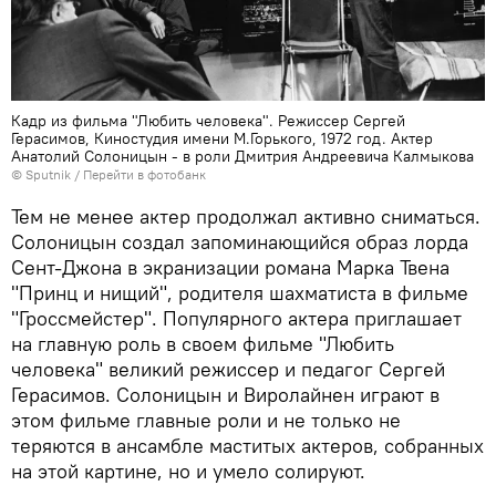
Кадр из фильма "Любить человека". Режиссер Сергей
Герасимов, Киностудия имени М.Горького, 1972 год. Актер
Анатолий Солоницын - в роли Дмитрия Андреевича Калмыкова
© Sputnik
/
Перейти в фотобанк
Тем не менее актер продолжал активно сниматься.
Солоницын создал запоминающийся образ лорда
Сент-Джона в экранизации романа Марка Твена
"Принц и нищий", родителя шахматиста в фильме
"Гроссмейстер". Популярного актера приглашает
на главную роль в своем фильме "Любить
человека" великий режиссер и педагог Сергей
Герасимов. Солоницын и Виролайнен играют в
этом фильме главные роли и не только не
теряются в ансамбле маститых актеров, собранных
на этой картине, но и умело солируют.