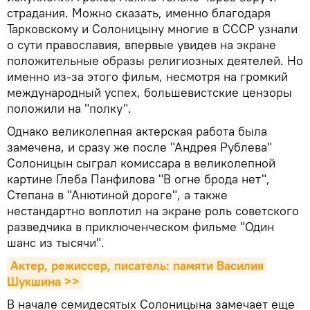
страдания. Можно сказать, именно благодаря
Тарковскому и Солоницыну многие в СССР узнали
о сути православия, впервые увидев на экране
положительные образы религиозных деятелей. Но
именно из-за этого фильм, несмотря на громкий
международный успех, большевистские цензоры
положили на "полку".
Однако великолепная актерская работа была
замечена, и сразу же после "Андрея Рублева"
Солоницын сыграл комиссара в великолепной
картине Глеба Панфилова "В огне брода нет",
Степана в "Анютиной дороге", а также
нестандартно воплотил на экране роль советского
разведчика в приключенческом фильме "Один
шанс из тысячи".
Актер, режиссер, писатель: памяти Василия 
Шукшина >>
В начале семидесятых Солоницына замечает еще