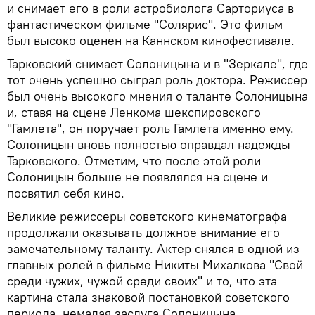
и снимает его в роли астробиолога Сарториуса в
фантастическом фильме "Солярис". Это фильм
был высоко оценен на Каннском кинофестивале.
Тарковский снимает Солоницына и в "Зеркале", где
тот очень успешно сыграл роль доктора. Режиссер
был очень высокого мнения о таланте Солоницына
и, ставя на сцене Ленкома шекспировского
"Гамлета", он поручает роль Гамлета именно ему.
Солоницын вновь полностью оправдал надежды
Тарковского. Отметим, что после этой роли
Солоницын больше не появлялся на сцене и
посвятил себя кино.
Великие режиссеры советского кинематографа
продолжали оказывать должное внимание его
замечательному таланту. Актер снялся в одной из
главных ролей в фильме Никиты Михалкова "Свой
среди чужих, чужой среди своих" и то, что эта
картина стала знаковой постановкой советского
периода, немалая заслуга Солоницына.