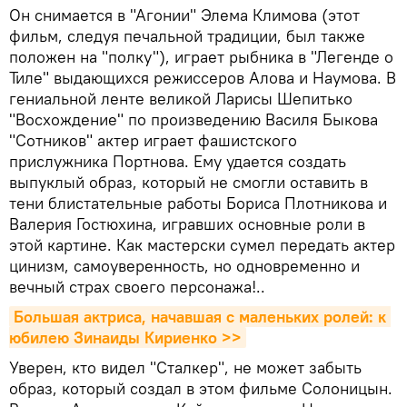
Он снимается в "Агонии" Элема Климова (этот
фильм, следуя печальной традиции, был также
положен на "полку"), играет рыбника в "Легенде о
Тиле" выдающихся режиссеров Алова и Наумова. В
гениальной ленте великой Ларисы Шепитько
"Восхождение" по произведению Василя Быкова
"Сотников" актер играет фашистского
прислужника Портнова. Ему удается создать
выпуклый образ, который не смогли оставить в
тени блистательные работы Бориса Плотникова и
Валерия Гостюхина, игравших основные роли в
этой картине. Как мастерски сумел передать актер
цинизм, самоуверенность, но одновременно и
вечный страх своего персонажа!..
Большая актриса, начавшая с маленьких ролей: к 
юбилею Зинаиды Кириенко >>
Уверен, кто видел "Сталкер", не может забыть
образ, который создал в этом фильме Солоницын.