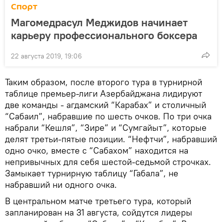
Спорт
Магомедрасул Меджидов начинает
карьеру профессионального боксера
22 августа 2019, 19:06
Таким образом, после второго тура в турнирной
таблице премьер-лиги Азербайджана лидируют
две команды - агдамский “Карабах” и столичный
“Сабаил”, набравшие по шесть очков. По три очка
набрали “Кешля”, “Зире” и “Сумгайыт”, которые
делят третьи-пятые позиции. “Нефтчи”, набравший
одно очко, вместе с “Сабахом” находится на
непривычных для себя шестой-седьмой строчках.
Замыкает турнирную таблицу “Габала”, не
набравший ни одного очка.
В центральном матче третьего тура, который
запланирован на 31 августа, сойдутся лидеры