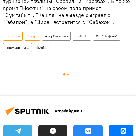
турнирной таблицы “Сабаил” и “Карабах”. В то же
время “Нефтчи” на своем поле примет
“Сумгайыт”, “Кешля” на выезде сыграет с
“Габалой”, а “Зире” встретится с “Сабахом”.
Новости
Спорт
Азербайджан
ЖИЗНЬ
ФК "Нефтчи"
премьер-лига
футбол
Азербайджан