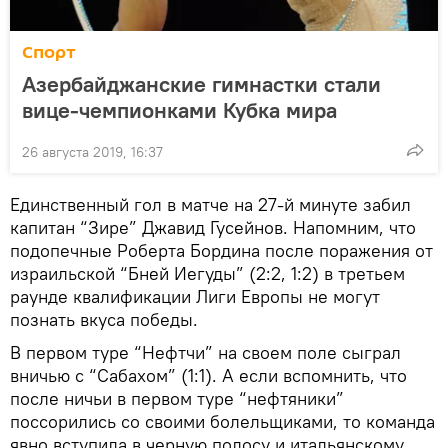
Спорт
Азербайджанские гимнастки стали
вице-чемпионками Кубка мира
26 августа 2019, 16:37
Единственный гол в матче на 27-й минуте забил
капитан “Зире” Джавид Гусейнов. Напомним, что
подопечные Роберта Бордина после поражения от
израильской “Бней Иегуды” (2:2, 1:2) в третьем
раунде квалификации Лиги Европы не могут
познать вкуса победы.
В первом туре “Нефтчи” на своем поле сыграл
вничью с “Сабахом” (1:1). А если вспомнить, что
после ничьи в первом туре “нефтяники”
поссорились со своими болельщиками, то команда
явно вступила в черную полосу и итальянскому