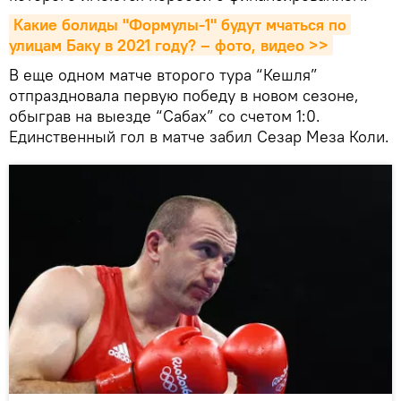
Какие болиды "Формулы-1" будут мчаться по 
улицам Баку в 2021 году? – фото, видео >>
В еще одном матче второго тура “Кешля”
отпраздновала первую победу в новом сезоне,
обыграв на выезде “Сабах” со счетом 1:0.
Единственный гол в матче забил Сезар Меза Коли.