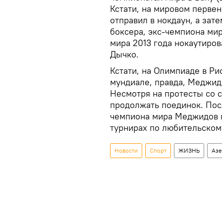
Кстати, на мировом первен
отправил в нокдаун, а зат
боксера, экс-чемпиона ми
мира 2013 года нокаутиров
Дычко.
Кстати, на Олимпиаде в Ри
мундиале, правда, Меджидо
Несмотря на протесты со 
продолжать поединок. Посл
чемпиона мира Меджидов 
турнирах по любительском
Новости
Спорт
ЖИЗНЬ
Азе