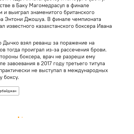
стве в Баку Магомедрасул в финале
ем и выиграл знаменитого британского
ра Энтони Джошуа. В финале чемпионата
ал известного казахстанского боксера Ивана
о Дычко взял реванш за поражение на
в тогда проиграл из-за рассечения брови.
стороны боксера, врач не разреши ему
е завоевания в 2017 году третьего титула
практически не выступал в международных
у боксу.
рбайджан