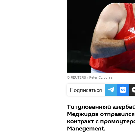
©
REUTERS
/ Peter Cziborra
Подписаться
Титулованный азерба
Меджидов отправился 
контракт с промоутерс
Manegement.