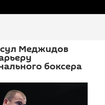
сул Меджидов
арьеру
нального боксера