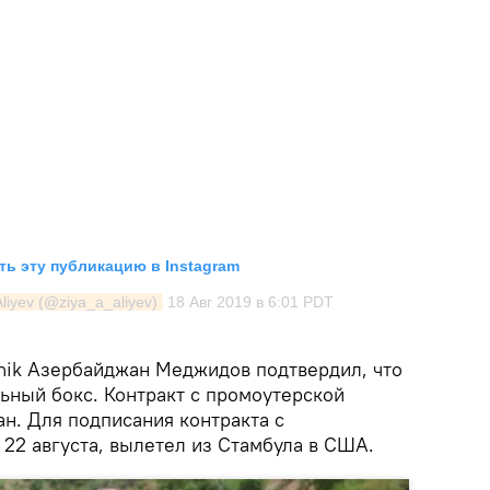
ь эту публикацию в Instagram
liyev (@ziya_a_aliyev)
18 Авг 2019 в 6:01 PDT
tnik Азербайджан Меджидов подтвердил, что
ьный бокс. Контракт с промоутерской
н. Для подписания контракта с
, 22 августа, вылетел из Стамбула в США.