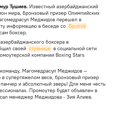
ймур Тушиев.
Известный азербайджанский
ион мира, бронзовый призер Олимпийских
Магомедрасул Меджидов перешел в
Эту информацию в беседе со
Sputnik 
сам боксер.
 азербайджанского боксера в
бщил своей
странице
в социальной сети
омоутерской компании Boxing Stars
 команду, Магомедрасул Меджидов —
 в супертяжелом весе, бронзовый призер
панчер и абсолютный зверь! Для меня честь
ессионалах. Промоутер будет объявлен в
сал менеджер Меджидова - Зия Алиев.