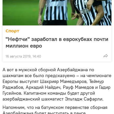
Спорт
"Нефтчи" заработал в еврокубках почти
миллион евро
16 августа 2019, 14:40
А вот в мужской сборной Азербайджана по
шахматам все было предсказуемо – на чемпионате
Европы выступят Шахрияр Мамедъяров, Теймур
Раджабов, Аркадий Найдич, Рауф Мамедов и Гадир
Гусейнов. Капитаном команды будет другой
азербайджанский шахматист Эльтадж Сафарли.
Напомним, что на батумском первенстве сборная
Азербайджана будет выступать в ранге