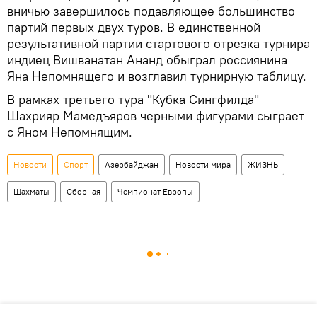
вничью завершилось подавляющее большинство
партий первых двух туров. В единственной
результативной партии стартового отрезка турнира
индиец Вишванатан Ананд обыграл россиянина
Яна Непомнящего и возглавил турнирную таблицу.
В рамках третьего тура "Кубка Сингфилда"
Шахрияр Мамедъяров черными фигурами сыграет
с Яном Непомнящим.
Новости
Спорт
Азербайджан
Новости мира
ЖИЗНЬ
Шахматы
Сборная
Чемпионат Европы