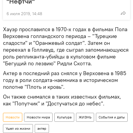
"Нефтчи"
6 июля 2019, 14:48
Хауэр прославился в 1970-х годах в фильмах Пола
Верховена голландского периода – "Турецкие
сладости" и "Оранжевый солдат". Затем он
переехал в Голливуд, где сыграл запоминающуюся
роль репликанта-убийцы в культовом фильме
"Бегущий по лезвию" Ридли Скотта.
Актер в последний раз снялся у Верховена в 1985
году в роли солдата-наемника в историческом
полотне "Плоть и кровь".
Он также снимался в таких известных фильмах,
как "Попутчик" и "Достучаться до небес".
Новости
Новости мира
Культура
ЖИЗНЬ
События и даты
Ушел из жизни
актер