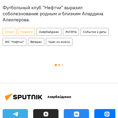
Футбольный клуб "Нефтчи" выразил
соболезнование родным и близким Аладдина
Алекперова.
Спорт
Новости
Азербайджан
ЖИЗНЬ
События и даты
ФК "Нефтчи"
Ветеран
Ушел из жизни
Азербайджан