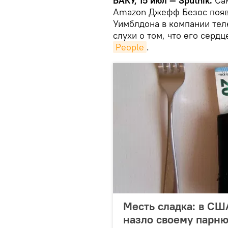
БАКУ, 15 июл — Sputnik.
Сам
Amazon Джефф Безос появ
Уимблдона в компании тел
слухи о том, что его серд
People
.
Месть сладка: в СШ
назло своему парн