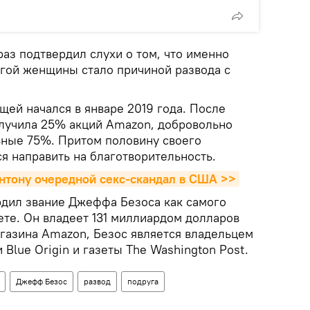
аз подтвердил слухи о том, что именно
угой женщины стало причиной развода с
щей начался в январе 2019 года. После
олучила 25% акций Amazon, добровольно
льные 75%. Притом половину своего
я направить на благотворительность.
интону очередной секс-скандал в США >>
ердил звание Джеффа Безоса как самого
ете. Он владеет 131 миллиардом долларов
азина Amazon, Безос является владельцем
Blue Origin и газеты The Washington Post.
Джефф Безос
развод
подруга