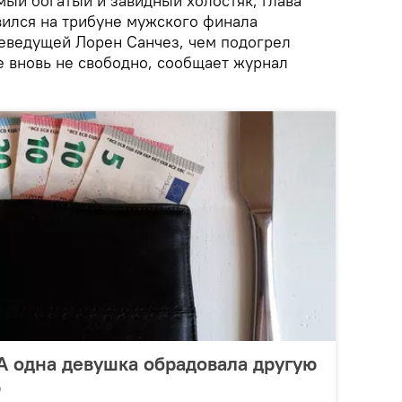
ый богатый и завидный холостяк, глава
ился на трибуне мужского финала
еведущей Лорен Санчез, чем подогрел
це вновь не свободно, сообщает журнал
А одна девушка обрадовала другую
ю