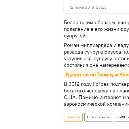
12 июля 2019, 23:23
Безос таким образом еще р
появление в его жизни др
супругой.
Роман миллиардера и веду
развода супруга Безоса п
уступив экс-супругу оста
состояния она намереваетс
Ударит ли по Трампу и Кл
В 2019 году Forbes подтв
богатого человека на план
США. Помимо интернет-маг
аэрокосмической компании 
Новости
Новости мира
ЖИЗНЬ