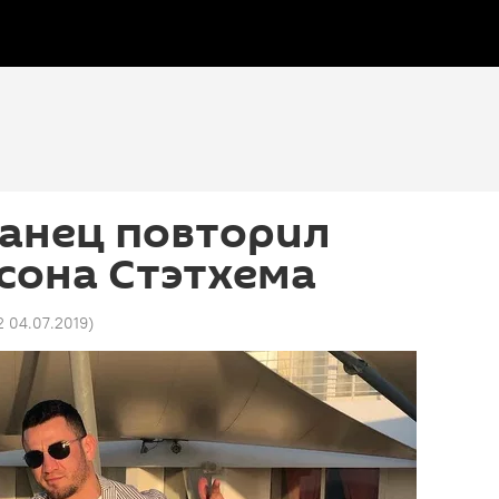
анец повторил
сона Стэтхема
2 04.07.2019
)