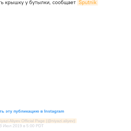
ить крышку у бутылки, сообщает
Sputnik 
ь эту публикацию в Instagram
azi Aliyev Official Page (@niyazi.aliyev)
3 Июл 2019 в 5:00 PDT