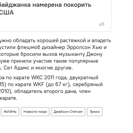
байджанка намерена покорить
 США
ужно обладать хорошей растяжкой и владеть
пустили флешмоб дизайнер Эрролсон Хью и
которые бросили вызов музыканту Джону
уже приняли участие такие популярные
, Сет Адамс и многие другие.
а по карате WKC 2011 года, двукратный
5) по карате WKF (до 67 кг), серебряный
010), обладатель второго дана, член
карате.
ЖИЗНЬ
Новости мира
Джейсон Стэтхэм
Трюки