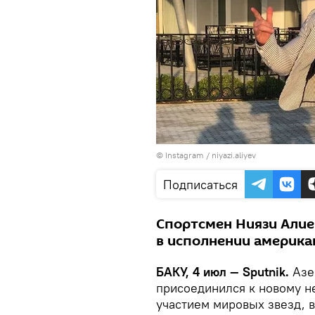
©
Instagram / niyazi.aliyev
Подписаться
Спортсмен Ниязи Алие
в исполнении америка
БАКУ, 4 июл — Sputnik.
Азе
присоединился к новому н
участием мировых звезд, 