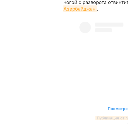
ногой с разворота отвинт
Азербайджан
.
Посмотрет
Публикация от Niy