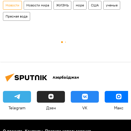
Новости
Новости мира
ЖИЗНЬ
море
США
ученые
Пресная вода
Азербайджан
Telegram
Дзен
VK
Макс
О проекте
Контакты
Правила использования