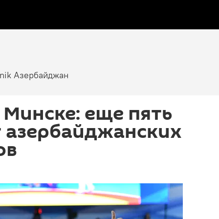
tnik Азербайджан
 Минске: еще пять
т азербайджанских
ов