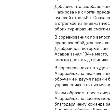
Добавим, что азербайджан
Насирова не смогли преод
пулевой стрельбе. Сначала
в стрельбе из пневматичес
обоих турнирах не смогли 
В соревнованиях по велосп
среди азербайджанских в
Джабраилов, который занял
Асадов занял 104-е место
смогли доехать до финиша
В соревнованиях по худож
Азербайджана дважды заня
обручами и двумя парами б
упражнениях с пятью мяча
Таким образом, после очер
Азербайджана восемь меда
благодаря чему команда за
Лидирует сборная России, 