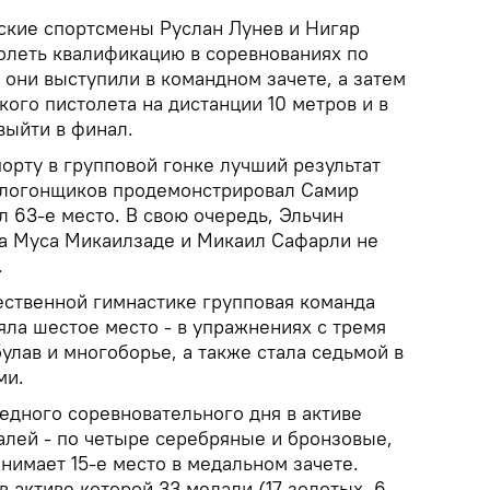
ские спортсмены Руслан Лунев и Нигяр
олеть квалификацию в соревнованиях по
 они выступили в командном зачете, а затем
кого пистолета на дистанции 10 метров и в
выйти в финал.
орту в групповой гонке лучший результат
елогонщиков продемонстрировал Самир
 63-е место. В свою очередь, Эльчин
, а Муса Микаилзаде и Микаил Сафарли не
.
ественной гимнастике групповая команда
ла шестое место - в упражнениях с тремя
улав и многоборье, а также стала седьмой в
ми.
едного соревновательного дня в активе
лей - по четыре серебряные и бронзовые,
нимает 15-е место в медальном зачете.
в активе которой 33 медали (17 золотых, 6