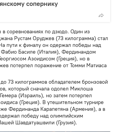
мянскому сопернику
 в соревнованиях по дзюдо. Один из
жана Рустам Оруджев (73 килограмма) стал
На пути к финалу он одержал победы над
 Фабио Басиле (Италия), Фердинандом
еоргиосом Азоидисом (Греция), но в
жев потерпел поражение от Томми Матиаса
и до 73 килограммов обладателем бронзовой
ров, который сначала одолел Миклоша
 Гемера (Израиль), но затем потерпел
оидиса (Греция). В утешительном турнире
 же Фердинанда Карапетяна (Армения), а в
 одержал победу над олимпийским
ашей Шавдатуашвили (Грузия).