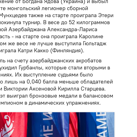
жение от Богдана Ядова (Украина) и выбыл
ете монгольский легионер сборной
унхцедев также на старте проиграла Этери
покинула турнир. В весе до 52 килограммов
ной Азербайджана Александра-Лариса
асть - на старте она проиграла Каролине
том же весе не лучше выступила Гюльтадж
играла Катри Какко (Финляндия).
ль на счету азербайджанских акробатов
хидил Гурбанлы, которые стали вторыми в
ниях. Их выступление судьями было
то лишь на 0,040 балла меньше обладателей
и Виктории Аксеновой Кирилла Старцева.
эт выиграл бронзовые медали в балансовом
емпионом в динамических упражнениях.