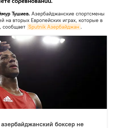
чете соревнований.
еймур Тушиев.
Азербайджанские спортсмены
й на вторых Европейских играх, которые в
е, сообщает
Sputnik Азербайджан
.
 азербайджанский боксер не