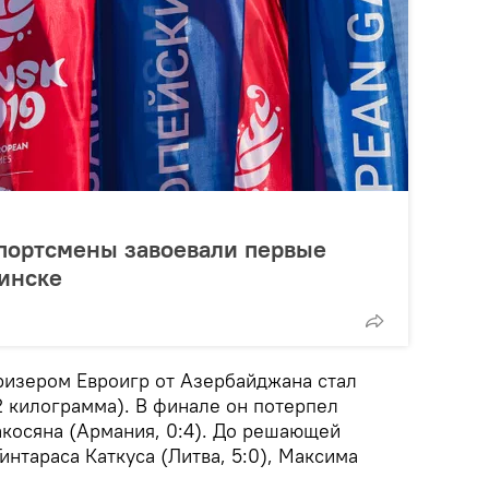
портсмены завоевали первые
инске
изером Евроигр от Азербайджана стал
2 килограмма). В финале он потерпел
акосяна (Армания, 0:4). До решающей
интараса Каткуса (Литва, 5:0), Максима