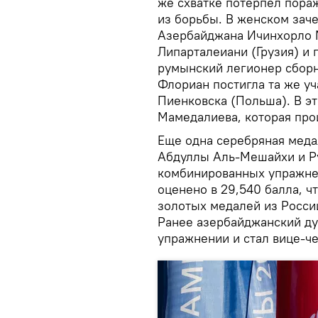
же схватке потерпел пора
из борьбы. В женском зач
Азербайджана Ичинхорло М
Липарталеиани (Грузия) и 
румынский легионер сбор
Флориан постигла та же уч
Пиенковска (Польша). В э
Мамедалиева, которая про
Еще одна серебряная меда
Абдуллы Аль-Мешайхи и Ру
комбинированных упражне
оценено в 29,540 балла, ч
золотых медалей из Росси
Ранее азербайджанский ду
упражнении и стал вице-ч