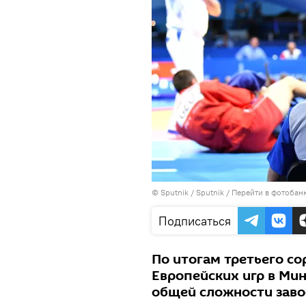
© Sputnik / Sputnik
/
Перейти в фотобан
Подписаться
По итогам третьего с
Европейских игр в Ми
общей сложности завое