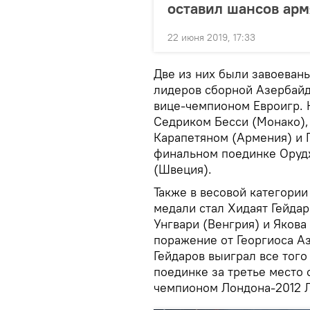
оставил шансов ар
22 июня 2019, 17:33
Две из них были завоеваны
лидеров сборной Азербайд
вице-чемпионом Евроигр. 
Седриком Бесси (Монако),
Карапетяном (Армения) и Г
финальном поединке Оруд
(Швеция).
Также в весовой категори
медали стал Хидаят Гейда
Унгвари (Венгрия) и Якова
поражение от Георгиоса Аз
Гейдаров выиграл все того
поединке за третье место
чемпионом Лондона-2012 Л