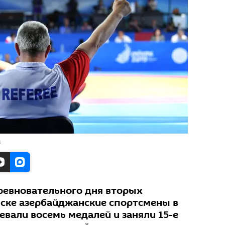
к
оревновательного дня вторых
нске азербайджанские спортсмены в
вали восемь медалей и заняли 15-е