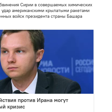
обвинения Сирии в совершаемых химических
ал удар американскими крылатыми ракетами
енных войск президента страны Башара
ствия против Ирана могут
ый кризис