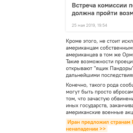
Встреча комиссии п
должна пройти возм
25 мая 2019, 19:54
Кроме этого, не стоит иск
американцам собственными
американцев в том же Орм
Такие возможности проеци
открывают "ящик Пандоры
дальнейшими последствиям
Конечно, такого рода сооб
могут быть просто вброса
том, что зачастую обвинен
иных государств, заканчив
американские военные акци
Иран предложил странам П
ненападении >>