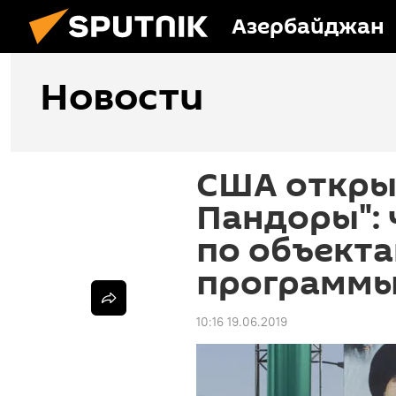
Азербайджан
Новости
США откры
Пандоры": 
по объект
программы
10:16 19.06.2019