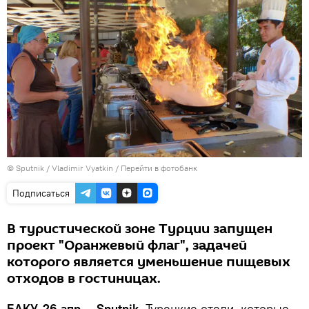
© Sputnik / Vladimir Vyatkin
/
Перейти в фотобанк
Подписаться
В туристической зоне Турции запущен
проект "Оранжевый флаг", задачей
которого является уменьшение пищевых
отходов в гостиницах.
БАКУ, 26 апр — Sputnik.
Турецкие отели, которые