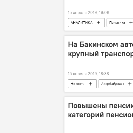
15 апреля 2019, 19:06
АНАЛИТИКА
Политика
Карабах
переговоры
Зограб Манцаканян
На Бакинском авт
крупный транспор
15 апреля 2019, 18:38
Новости
Азербайджан
Повышены пенсии
категорий пенсио