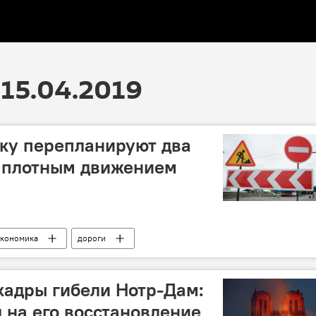
15.04.2019
ку перепланируют два
с плотным движением
кономика
дороги
ТА)
кадры гибели Нотр-Дам:
на его восстановление