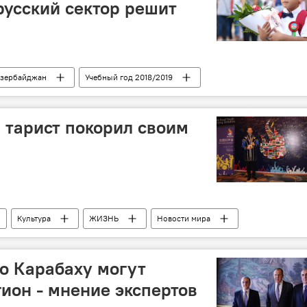
русский сектор решит
зербайджан
Учебный год 2018/2019
 тарист покорил своим
Культура
ЖИЗНЬ
Новости мира
о Карабаху могут
гион - мнение экспертов