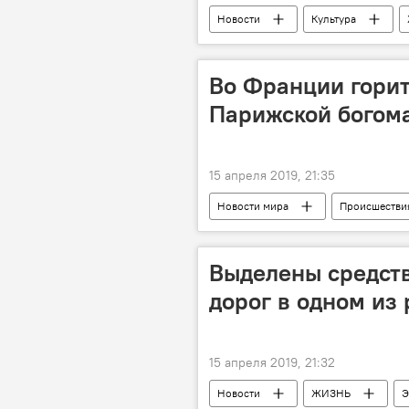
Новости
Культура
Азербайджанский Музей ковра
Ширин Меликова
Во Франции горит
Парижской богома
15 апреля 2019, 21:35
Новости мира
Происшестви
Выделены средств
дорог в одном из
15 апреля 2019, 21:32
Новости
ЖИЗНЬ
Э