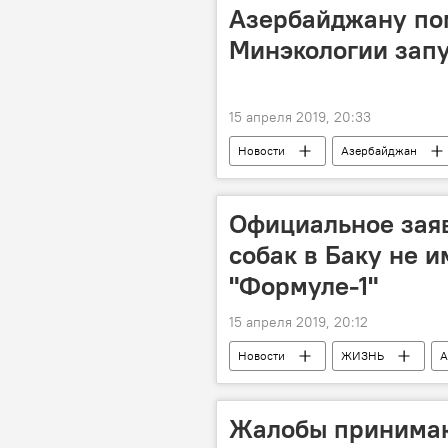
Азербайджану пом
Минэкологии запу
15 апреля 2019, 20:33
Новости
Азербайджан
загрязнение воздуха
Минист
Официальное заяв
собак в Баку не 
"Формуле-1"
15 апреля 2019, 20:12
Новости
ЖИЗНЬ
А
"Формула 1" в Баку: гонки 2019 года
Нигяр Арпадараи
собаки
Жалобы принимаю