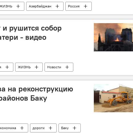
ЖИЗНЬ
Азербайджан
Россия
Лекции
МГУ имени Ломоносова
 и рушится собор
тери - видео
я
ЖИЗНЬ
Новости
а на реконструкцию
 районов Баку
кономика
дороги
Баку