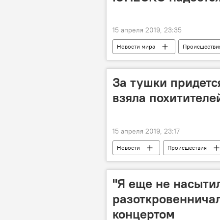
15 апреля 2019, 23:35
Новости мира
Происшестви
Одри Азуле
ЮНЕСКО
За тушки придетс
взяла похитителе
15 апреля 2019, 23:17
Новости
Происшествия
Кража
Птицефабрика
"Я еще не насыти
разоткровеннича
концертом