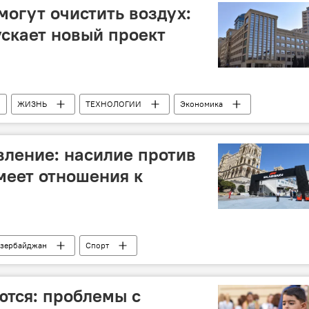
огут очистить воздух:
скает новый проект
ЖИЗНЬ
ТЕХНОЛОГИИ
Экономика
ерство экологии и природных ресурсов АР
ление: насилие против
имеет отношения к
зербайджан
Спорт
бездомные животные
"Формула-1"
тся: проблемы с