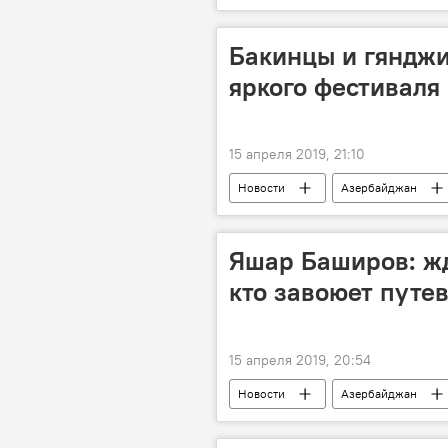
Сураханский район
Ильхам
Бакинцы и гянджи
яркого фестиваля
15 апреля 2019, 21:10
Новости
Азербайджан
фестиваль
Европейский со
Яшар Баширов: жд
кто завоюет путе
15 апреля 2019, 20:54
Новости
Азербайджан