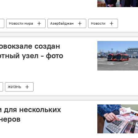
Новости мира
Азербайджан
Новости
Москва
Эльмар Мамедъяров
овокзале создан
тный узел - фото
ЖИЗНЬ
 для нескольких
неров