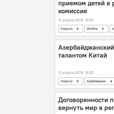
приемом детей в 
комиссия
15 апреля 2019, 19:50
Новости
ЖИЗНЬ
А
Первоклассники
Апелляция
Азербайджанский
талантом Китай
15 апреля 2019, 19:28
Новости
Азербайджан
За кулисами и в свете софитов
Договоренности п
вернуть мир в ре