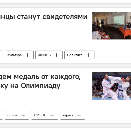
 Алиев
Финансирование
нцы станут свидетелями
Культура
ЖИЗНЬ
Политика
юз
Гянджа
Баку
ем медаль от каждого,
вку на Олимпиаду
Спорт
ЖИЗНЬ
каратэ