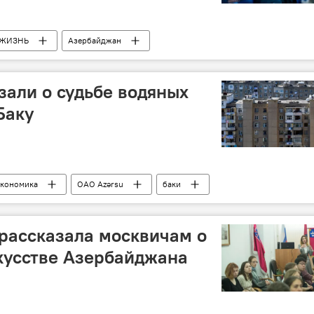
ЖИЗНЬ
Азербайджан
Мири Юсиф
откровения
зали о судьбе водяных
Баку
кономика
ОАО Azərsu
баки
рассказала москвичам о
кусстве Азербайджана