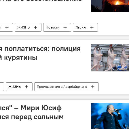
я
ЖИЗНЬ
Новости
Париж
я поплатиться: полиция
й курятины
ЖИЗНЬ
Происшествия в Азербайджане
Говсан
лся" – Мири Юсиф
лся перед сольным