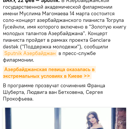
БАКУ, 22 фев — Sputnik.
В Азербайджанской
государственной академической филармонии
имени Муслима Магомаева 14 марта состоится
соло-концерт азербайджанского пианиста Тогрула
Гусейнли, имя которого включено в "Золотую книгу
молодых талантов Азербайджана". Концерт
пианиста пройдет в рамках проекта Gənclərə
dəstək ("Поддержка молодежи"), сообщили
Sputnik Азербайджан
в пресс-службе
филармонии.
Азербайджанская певица оказалась в 
экстремальных условиях в Киеве >>
В программе прозвучат сочинения Франца
Шуберта, Людвига ван Бетховена, Сергея
Прокофьева.