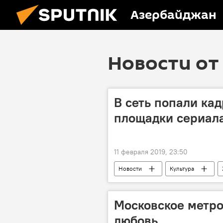
Азербайджан
Новости от 
В сеть попали ка
площадки сериал
11 февраля 2019, 23:50
Новости
Культура
За кулисами и в свете софитов
Московское метро
любовь