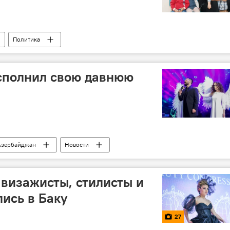
Политика
сполнил свою давнюю
Азербайджан
Новости
 визажисты, стилисты и
ись в Баку
27