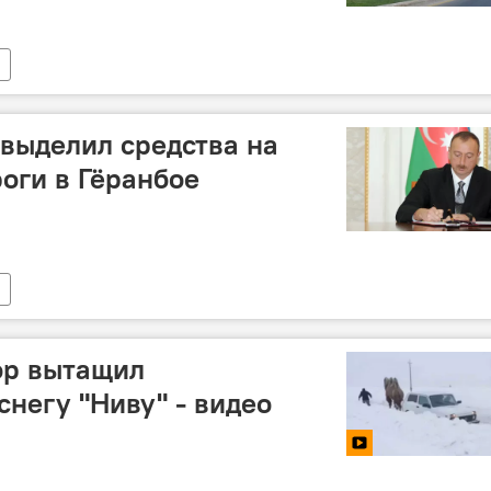
выделил средства на
роги в Гёранбое
ор вытащил
снегу "Ниву" - видео