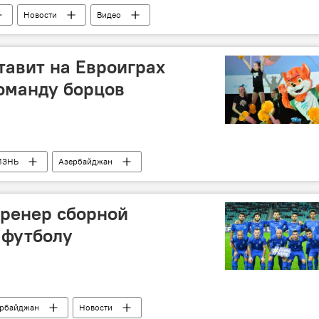
Новости
Видео
авит на Евроиграх
оманду борцов
ИЗНЬ
Азербайджан
тренер сборной
 футболу
рбайджан
Новости