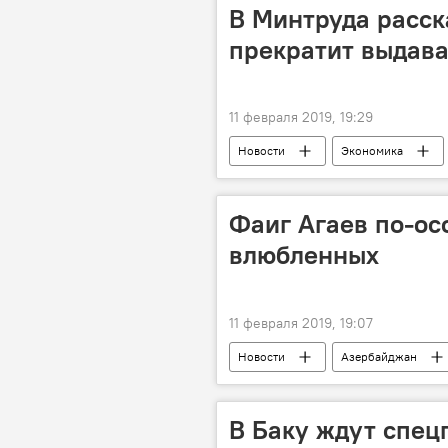
В Минтруда расск
прекратит выдава
11 февраля 2019, 19:29
Новости
Экономика
Фаиг Агаев по-ос
влюбленных
11 февраля 2019, 19:07
Новости
Азербайджан
За кулисами и в свете софитов
В Баку ждут спец