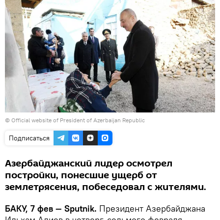
©
Official website of President of Azerbaijan Republic
Подписаться
Азербайджанский лидер осмотрел
постройки, понесшие ущерб от
землетрясения, побеседовал с жителями.
БАКУ, 7 фев — Sputnik.
Президент Азербайджана
Ильхам Алиев в четверг, седьмого февраля,