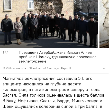
1
/7
Президент Азербайджана Ильхам Алиев
прибыл в Шамаху, где накануне произошло
землетрясение
©
Official website of President of Azerbaijan Republic
Магнитуда землетрясения составила 5,1, его
эпицентр находился на глубине десяти
километров, в пяти километрах к северу от села
Басгал. Сила толчков оценивалась в шесть баллов.
В Баку, Нефтчале, Саатлы, Барде, Мингячевире и
Шеки ощущались колебания силой в три балла, в