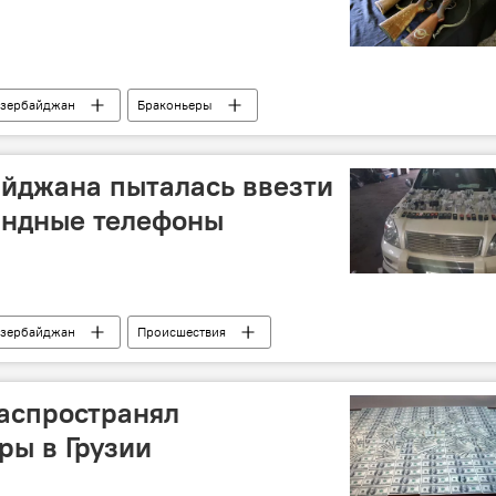
зербайджан
Браконьеры
йджана пыталась ввезти
андные телефоны
зербайджан
Происшествия
аспространял
ры в Грузии