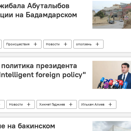
джибала Абуталыбов
ации на Бадамдарском
Происшествия
Новости
оползень
 политика президента
ntelligent foreign policy"
Новости
Хикмет Гаджиев
Ильхам Алиев
е на бакинском