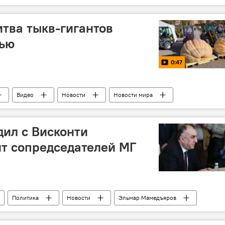
итва тыкв-гигантов
чью
0:47
Видео
Новости
Новости мира
ил с Висконти
т сопредседателей МГ
Политика
Новости
Эльмар Мамедъяров