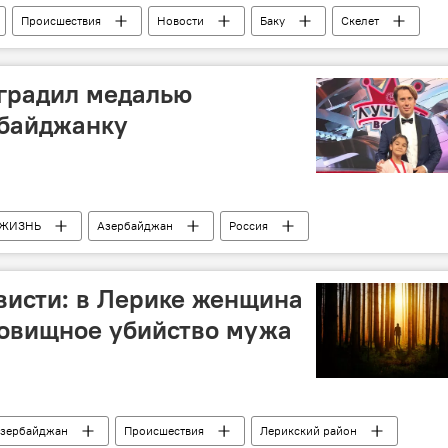
Происшествия
Новости
Баку
Скелет
аградил медалью
байджанку
ЖИЗНЬ
Азербайджан
Россия
дова
танцовщица
висти: в Лерике женщина
довищное убийство мужа
зербайджан
Происшествия
Лерикский район