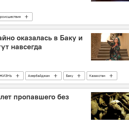
роисшествия
айно оказалась в Баку и
тут навсегда
ЖИЗНЬ
Азербайджан
Баку
Казахстан
елет пропавшего без