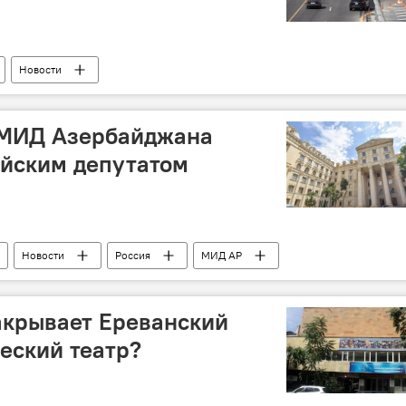
Новости
 МИД Азербайджана
ийским депутатом
Новости
Россия
МИД АР
акрывает Ереванский
еский театр?