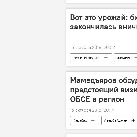
муж
любовь
Вот это урожай: б
закончилась вни
15 октября 2018, 20:32
МУЛЬТИМЕДИА
ЖИЗНЬ
Мамедъяров обсуд
предстоящий визи
ОБСЕ в регион
15 октября 2018, 20:14
Карабах
Азербайджан
Стефан Висконти
МГ ОБСЕ