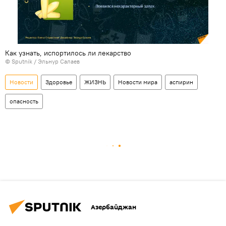
Как узнать, испортилось ли лекарство
© Sputnik / Эльнур Салаев
Новости
Здоровье
ЖИЗНЬ
Новости мира
аспирин
опасность
Азербайджан