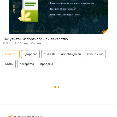
Как узнать, испортилось ли лекарство
© Sputnik / Эльнур Салаев
Новости
Здоровье
ЖИЗНЬ
Азербайджан
Экономика
БАДы
лекарства
продажа