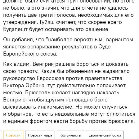
должны были считаться при голосовании, но этого
не было, а это значит, что для отчета не удалось
получить две трети голосов, необходимых для его
утверждения. Гуйяш считает, что скорее всего
Будапешт будет оспаривать это решение
Он добавил, что "наиболее вероятным" вариантом
является оспаривание результатов в Суде
Европейского союза.
Как видим, Венгрия решила бороться и доказать
свою правоту. Какие бы обвинения не выдвигало
руководство Евросоюза против правительства
Виктора Орбана, тут действительно попахивает
местью. Брюссель желает наглядно наказать
Венгрию, чтобы другим неповадно было
высказывать инакомыслие. Но может случиться
и обратное, то есть недовольные могут сплотиться
и единым фронтом вести борьбу против Брюсселя.
Новости
Новости мира
Колумнисты
Европейский союз