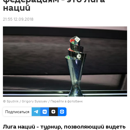
наций
21:55 12.09.2018
© Sputnik / Grigory Sysoyev
/
Перейти в фотобанк
Подписаться
Лига наций - турнир, позволяющий видеть