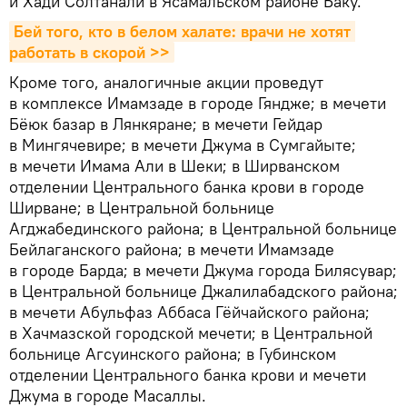
и Хади Солтанали в Ясамальском районе Баку.
Бей того, кто в белом халате: врачи не хотят 
работать в скорой >>
Кроме того, аналогичные акции проведут
в комплексе Имамзаде в городе Гяндже; в мечети
Бёюк базар в Лянкяране; в мечети Гейдар
в Мингячевире; в мечети Джума в Сумгайыте;
в мечети Имама Али в Шеки; в Ширванском
отделении Центрального банка крови в городе
Ширване; в Центральной больнице
Агджабединского района; в Центральной больнице
Бейлаганского района; в мечети Имамзаде
в городе Барда; в мечети Джума города Билясувар;
в Центральной больнице Джалилабадского района;
в мечети Абульфаз Аббаса Гёйчайского района;
в Хачмазской городской мечети; в Центральной
больнице Агсуинского района; в Губинском
отделении Центрального банка крови и мечети
Джума в городе Масаллы.