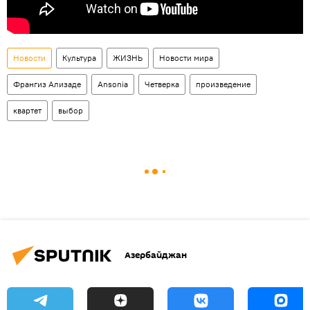
Новости
Культура
ЖИЗНЬ
Новости мира
Франгиз Ализаде
Ansonia
Четверка
произведение
квартет
выбор
Азербайджан