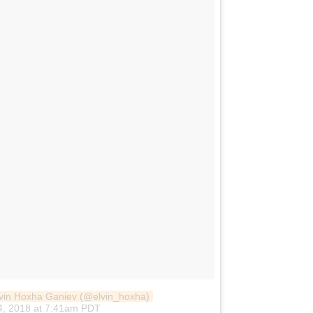
lvin Hoxha Ganiev (@elvin_hoxha)
4, 2018 at 7:41am PDT