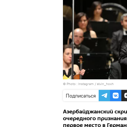
© Photo :
Instagram / elvin_hoxh
Подписаться
Азербайджанский скри
очередного признания 
первое место в Герман