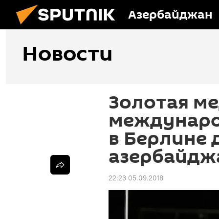
Азербайджан
Новости
Золотая м
междунаро
в Берлине 
азербайдж
22:23 05.09.2018