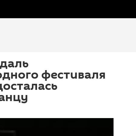
едаль
дного фестиваля
досталась
анцу