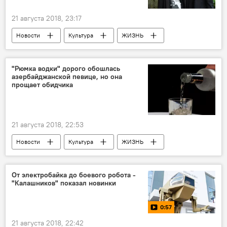
21 августа 2018, 23:17
Новости
Культура
ЖИЗНЬ
Новости мира
Киану Ривз
Вайнона Райдер
"Рюмка водки" дорого обошлась
азербайджанской певице, но она
прощает обидчика
21 августа 2018, 22:53
Новости
Культура
ЖИЗНЬ
Азербайджан
Матанат Асадова
певица
Водка
От электробайка до боевого робота -
"Калашников" показал новинки
0:57
21 августа 2018, 22:42