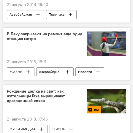
21 августа 2018, 18:40
Азербайджан
Политика
АНАЛИТИКА
Новости
Новости мира
Евгений Михайлов
В Баку закрывают на ремонт еще одну
станцию метро
ОДКБ
Против
Вступление
необходимость
21 августа 2018, 18:11
ЖИЗНЬ
Азербайджан
Новости
Баку
метро
Ремонт
Рождение шелка на свет: как
жительницы Гаха выращивают
драгоценный кокон
1:51
21 августа 2018, 17:46
МУЛЬТИМЕДИА
ЖИЗНЬ