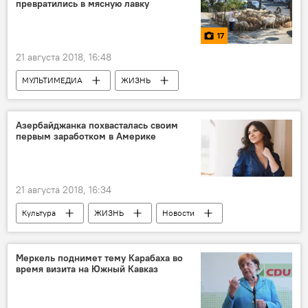
превратились в мясную лавку
17
21 августа 2018, 16:48
МУЛЬТИМЕДИА
ЖИЗНЬ
Азербайджан
Фото
Новости
Здоровье
Экономика
Баку
Азербайджанка похвасталась своим
первым заработком в Америке
Курбан байрам
Жертва
Скот
Забой скота
21 августа 2018, 16:34
Культура
ЖИЗНЬ
Новости
Новости мира
Экономика
США
заработок
азербайджанка
Меркель поднимет тему Карабаха во
время визита на Южный Кавказ