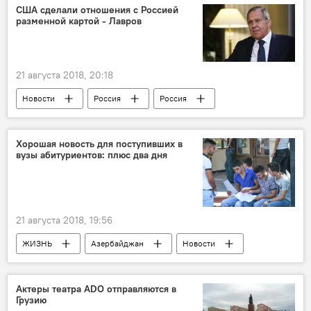
США сделали отношения с Россией
разменной картой - Лавров
21 августа 2018, 20:18
Новости
Россия
Россия
США
Сергей Лавров
Хорошая новость для поступивших в
вузы абитуриентов: плюс два дня
21 августа 2018, 19:56
ЖИЗНЬ
Азербайджан
Новости
Экзамены-2018
Абитуриенты
Учебный год 2018/2019
Актеры театра ADO отправляются в
Грузию