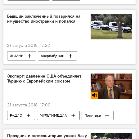
Азербайджан
Видео
Новости
Бывший заключенный позарился на
имущество иностранки и попался
21 августа 2018, 17:22
ЖИЗНЬ
Азербайджан
Происшествия
Новости
Заключенный
имущество
Эксперт: давление США объединяет
Турцию с Европейским союзом
иностранка
позариться
21 августа 2018, 17:00
РАДИО
МУЛЬТИМЕДИА
Политика
АНАЛИТИКА
Новости
Новости мира
Праздник и антисанитария: улицы Баку