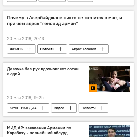
ИГ
Почему в Азербайджане никто не женится в мае, и
при чем здесь "геноцид армян"
20 мая 2018, 20:13
ЖИЗНЬ
Новости
Акрам Гасанов
Фергана Мехмангызы
Сабухи Рагимли
Свадьба
Азербайджан
Девочка без рук вдохновляет сотни
людей
20 мая 2018, 19:25
МУЛЬТИМЕДИА
Видео
Новости
Новости мира
МИД АР: заявления Армении по
Карабаху - полнейший абсурд