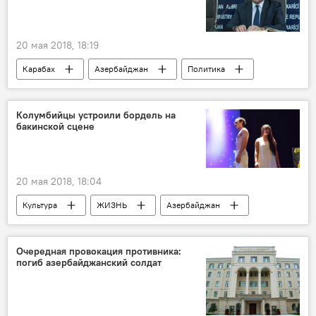
20 мая 2018, 18:19
Карабах
Азербайджан
Политика
Новости
Армения
Хикмет Гаджиев
МИД АР
провокация
Колумбийцы устроили бордель на
бакинской сцене
20 мая 2018, 18:04
Культура
ЖИЗНЬ
Азербайджан
Новости
Баку
Колумбия
Азербайджанский государственный русский драматический театр
Очередная провокация противника:
погиб азербайджанский солдат