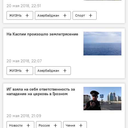
20 мая 2018, 22:51
ЖИЗНЬ
Азербайджан
Спорт
Новости
Кыргызстан
Эсеннур Алмазбеков
путешествие
На Каспии произошло землетрясение
автостоп
20 мая 2018, 22:07
ЖИЗНЬ
Азербайджан
Происшествия
Новости
Каспий
Землетряесение
ИГ взяла на себя ответственность за
нападение на церковь в Грозном
20 мая 2018, 21:09
Новости
Россия
Чечня