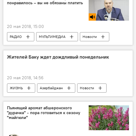
понравилось – вы не обязаны платить
20 мая 2018, 15:00
РАДИО
МУЛЬТИМЕДИА
Новости
Культура
ЖИЗНЬ
Новости мира
Жителей Баку ждет дождливый понедельник
20 мая 2018, 14:56
ЖИЗНЬ
Азербайджан
Новости
Баку
Абшерон
Министерство экологии и природных ресурсов АР
Пьянящий аромат абшеронского
"дурачка" - пора готовиться к сезону
ветер
Прогноз погоды
Гроза
"майгюли"
осадки