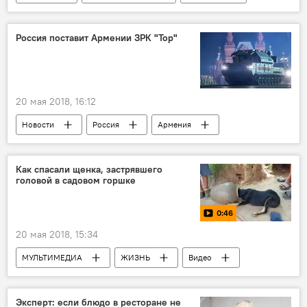
ЖИЗНЬ
ТЕХНОЛОГИИ
Новости мира
Россия поставит Армении ЗРК "Тор"
20 мая 2018, 16:12
Новости
Россия
Армения
Россия
ЗРК "Тор"
Как спасали щенка, застрявшего
головой в садовом горшке
0:46
20 мая 2018, 15:34
МУЛЬТИМЕДИА
ЖИЗНЬ
Видео
Новости
Новости мира
Эксперт: если блюдо в ресторане не