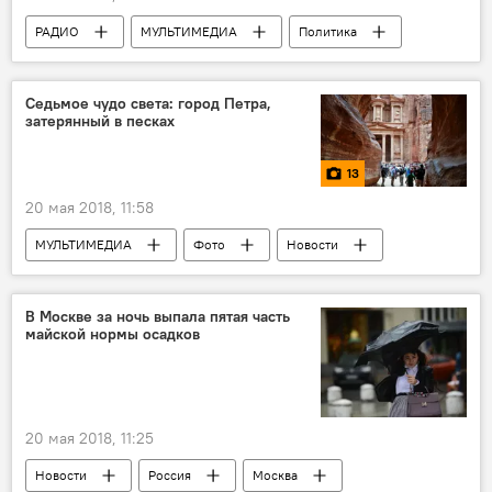
РАДИО
МУЛЬТИМЕДИА
Политика
АНАЛИТИКА
Новости
Новости мира
Седьмое чудо света: город Петра,
затерянный в песках
Блокировка РИА Новости Украина в Киеве
13
20 мая 2018, 11:58
МУЛЬТИМЕДИА
Фото
Новости
ЖИЗНЬ
Новости мира
Иордания
Петра
Археология
История
В Москве за ночь выпала пятая часть
майской нормы осадков
Город
Древность
20 мая 2018, 11:25
Новости
Россия
Москва