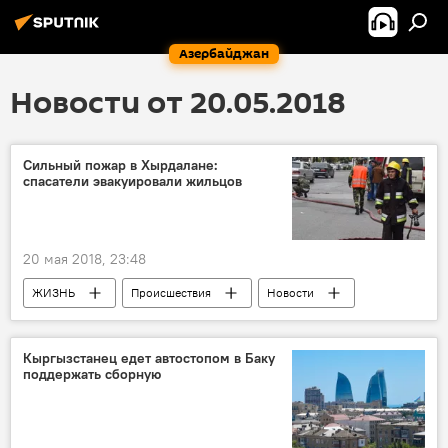
Азербайджан
Новости от 20.05.2018
Сильный пожар в Хырдалане:
спасатели эвакуировали жильцов
20 мая 2018, 23:48
ЖИЗНЬ
Происшествия
Новости
Хырдалан
МЧС АР
пожар
Пылающее лето 2018 года
Кыргызстанец едет автостопом в Баку
поддержать сборную