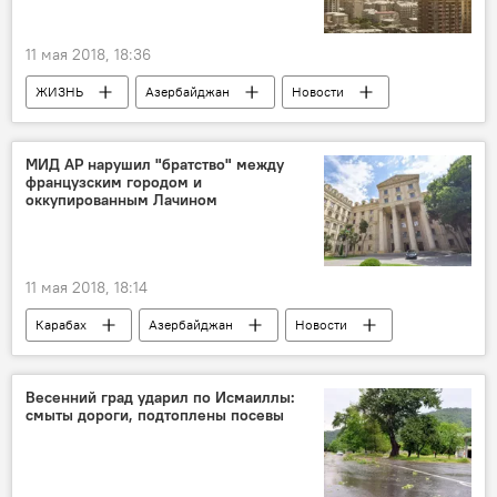
11 мая 2018, 18:36
ЖИЗНЬ
Азербайджан
Новости
МИД АР нарушил "братство" между
французским городом и
оккупированным Лачином
11 мая 2018, 18:14
Карабах
Азербайджан
Новости
Новости мира
Франция
Глава пресс-службы МИД Азербайджана Хикмет Гаджиев
Весенний град ударил по Исмаиллы:
смыты дороги, подтоплены посевы
хартия
города-побратимы
Аннулирование
Оккупированные территории
Лачин