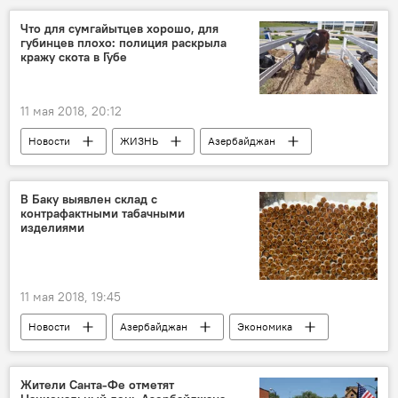
Ядерная сделка
Что для сумгайытцев хорошо, для
губинцев плохо: полиция раскрыла
Ядерная реакция: какая судьба ждет сделку с Ираном
кражу скота в Губе
11 мая 2018, 20:12
Новости
ЖИЗНЬ
Азербайджан
Происшествия
В Баку выявлен склад с
контрафактными табачными
изделиями
11 мая 2018, 19:45
Новости
Азербайджан
Экономика
Жители Санта-Фе отметят