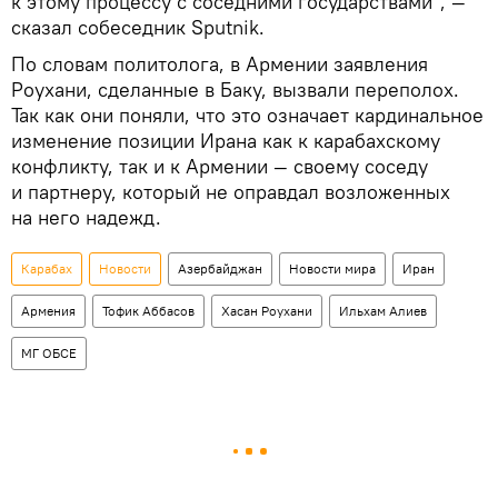
к этому процессу с соседними государствами", —
сказал собеседник Sputnik.
По словам политолога, в Армении заявления
Роухани, сделанные в Баку, вызвали переполох.
Так как они поняли, что это означает кардинальное
изменение позиции Ирана как к карабахскому
конфликту, так и к Армении — своему соседу
и партнеру, который не оправдал возложенных
на него надежд.
Карабах
Новости
Азербайджан
Новости мира
Иран
Армения
Тофик Аббасов
Хасан Роухани
Ильхам Алиев
МГ ОБСЕ