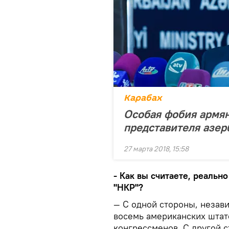
Карабах
Особая фобия армян
представителя азе
27 марта 2018, 15:58
- Как вы считаете, реаль
"НКР"?
— С одной стороны, незав
восемь американских штато
конгрессменов. С другой 