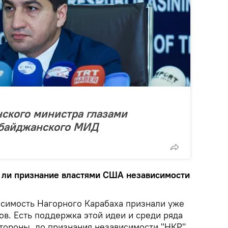
ского министра глазами
рбайджанского МИД
но ли признание властями США независимости
исимость Нагорного Карабаха признали уже
в. Есть поддержка этой идеи и среди ряда
стороны, до признания независимости "НКР"