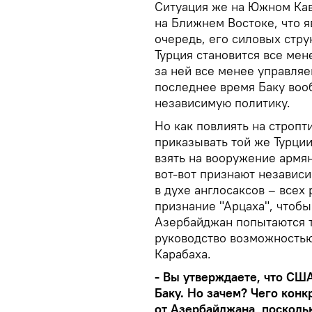
Ситуация же на Южном Кав
на Ближнем Востоке, что 
очередь, его силовых стру
Турция становится все мен
за ней все менее управля
последнее время Баку воо
независимую политику.
Но как повлиять на строп
приказывать той же Турци
взять на вооружение армянс
вот-вот признают независ
в духе англосаксов – всех
признание "Арцаха", чтобы 
Азербайджан попытаются т
руководство возможностью
Карабаха.
- Вы утверждаете, что СШ
Баку. Но зачем? Чего конк
от Азербайджана, посколь