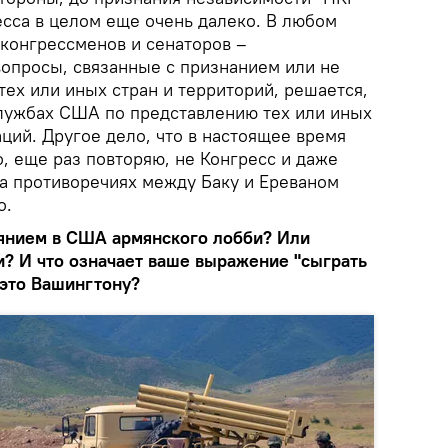
есса в целом еще очень далеко. В любом
 конгрессменов и сенаторов –
вопросы, связанные с признанием или не
ех или иных стран и территорий, решается,
службах США по представлению тех или иных
ций. Другое дело, что в настоящее время
о, еще раз повторяю, не Конгресс и даже
на противоречиях между Баку и Ереваном
о.
лиянием в США армянского лобби? Или
и? И что означает ваше выражение "сыграть
 это Вашингтону?