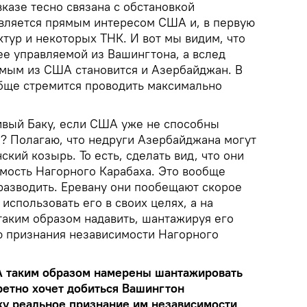
казе тесно связана с обстановкой
является прямым интересом США и, в первую
ктур и некоторых ТНК. И вот мы видим, что
ее управляемой из Вашингтона, а вслед
емым из США становится и Азербайджан. В
бще стремится проводить максимально
тивый Баку, если США уже не способны
и? Полагаю, что недруги Азербайджана могут
кий козырь. То есть, сделать вид, что они
имость Нагорного Карабаха. Это вообще
 разводить. Еревану они пообещают скорое
использовать его в своих целях, а на
аким образом надавить, шантажируя его
 признания независимости Нагорного
А таким образом намерены шантажировать
ретно хочет добиться Вашингтон
ку реальное признание им независимости