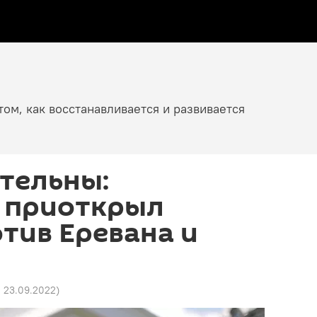
том, как восстанавливается и развивается
тельны:
 приоткрыл
тив Еревана и
0 23.09.2022
)