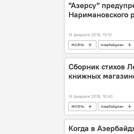
"Азерсу" предупр
Наримановского 
14 февраля 2018, 19:10
ЖИЗНЬ
Азербайджан
ОАО Azərsu
вода
Сборник стихов Л
книжных магазин
14 февраля 2018, 18:40
ЖИЗНЬ
Азербайджан
Лейла Алиева
книга
Когда в Азербайд