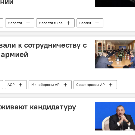
ании
Новости
Новости мира
Россия
ЗАО "Геокосмос"
Дезинформация
Космос
вали к сотрудничеству с
 армией
АДР
Минобороны АР
Совет прессы АР
живают кандидатуру