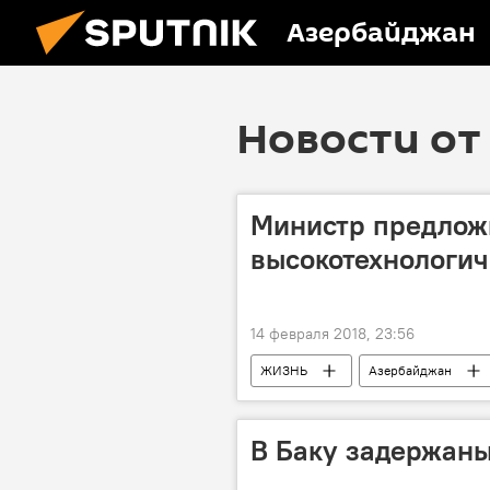
Азербайджан
Новости от 
Министр предлож
высокотехнологи
14 февраля 2018, 23:56
ЖИЗНЬ
Азербайджан
Германия
Министр связи и 
Министерство транспорта, связи и в
В Баку задержан