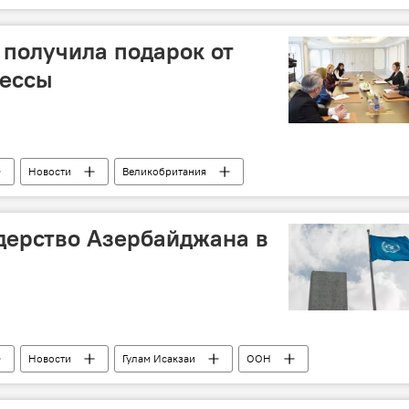
Непорочного зачатия
назначение
Ватикан
получила подарок от
нессы
Новости
Великобритания
на Мехрибан Алиева
Эмма Николсон
встреча
дерство Азербайджана в
Новости
Гулам Исакзаи
ООН