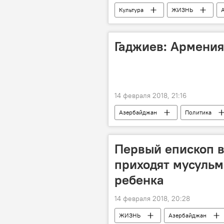
Культура
ЖИЗНЬ
Сергей Крауз
День влюбле
Гаджиев: Армения
14 февраля 2018, 21:16
Азербайджан
Политика
Глава пресс-службы МИД Азербайдж
Обвинение
оккупация
Первый епископ в
приходят мусульм
ребенка
14 февраля 2018, 20:28
ЖИЗНЬ
Азербайджан