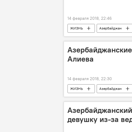
14 февраля 2018, 22:46
ЖИЗНЬ
Азербайджан
Министерство внутренних дел АР
Азербайджанские 
Алиева
14 февраля 2018, 22:30
ЖИЗНЬ
Азербайджан
Теймур Буньядов
Кенуль Бу
Выборы президента
кандид
Азербайджанский 
Выборы президента в Азербайджане
девушку из-за ве