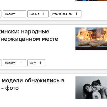
Новости
Россия
Гусейн Гасанов
Шутка
кински: народные
 неожиданном месте
Новости
Баку
Масленица
блины
Празднование
 модели обнажились в
- фото