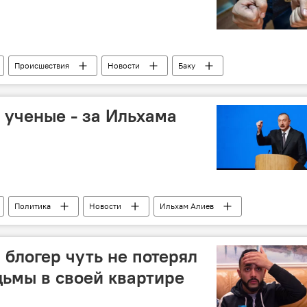
Происшествия
Новости
Баку
Мошенники
фальшивые деньги
манаты
ученые - за Ильхама
Политика
Новости
Ильхам Алиев
ньядзаде
Национальная академия наук Азербайджана
ат
Поддержка
ученые
блогер чуть не потерял
дьмы в своей квартире