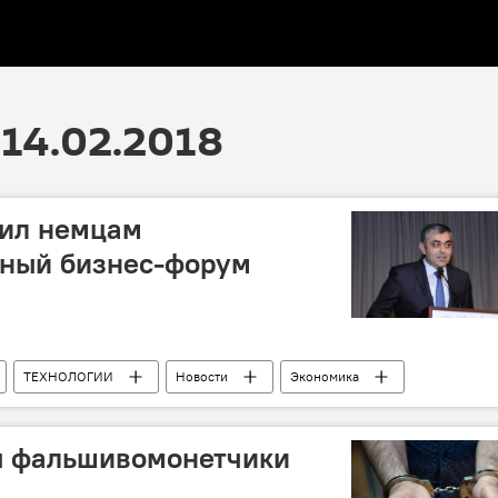
14.02.2018
ил немцам
чный бизнес-форум
ТЕХНОЛОГИИ
Новости
Экономика
высоких технологий Рамин Гулузаде
Вольфганг Бюхеле
ысоких технологий АР
сотрудничество
ы фальшивомонетчики