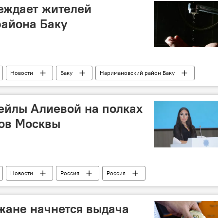
еждает жителей
района Баку
Новости
Баку
Наримановский район Баку
Ограничение
ейлы Алиевой на полках
ов Москвы
Новости
Россия
Россия
жане начнется выдача