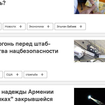
ь?
Новости
Экономика
Эльман Бабаев
гонь перед штаб-
тва нацбезопасности
США
стрельба
: надежды Армении
олках" закрывшейся