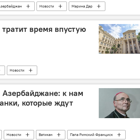
Азербайджан
Новости
Марина Дар
нных
откровенная фотосессия
 тратит время впустую
Новости
ана Хикмет Гаджиев
МИД Азербайджана
территориальная целостность
 Азербайджане: к нам
анки, которые ждут
Новости
Ватикан
Папа Римский Франциск