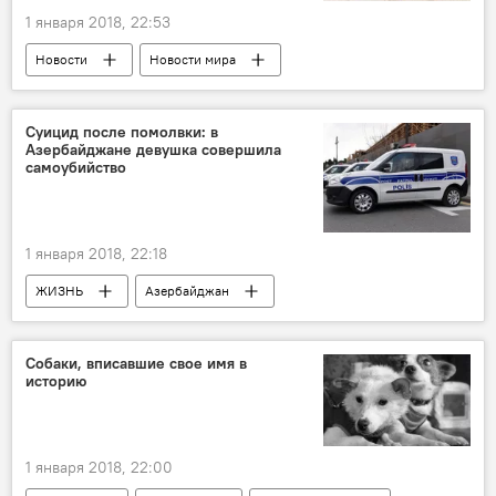
1 января 2018, 22:53
Новости
Новости мира
Экономика
Проект газопровода TANAP: статус "активен"
Суицид после помолвки: в
Азербайджане девушка совершила
самоубийство
1 января 2018, 22:18
ЖИЗНЬ
Азербайджан
Происшествия
Новости
Гахский район
Узюмлю
Собаки, вписавшие свое имя в
историю
Самоубийство
Суицид
Девушка
Помолвка
1 января 2018, 22:00