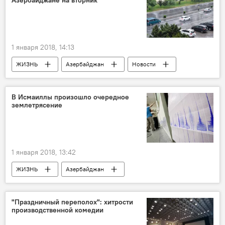
Азербайджане на вторник
Фестиваль
Парад
Танец
Сальса
Страсть
1 января 2018, 14:13
ЖИЗНЬ
Азербайджан
Новости
Абшерон
Баку
Министерство экологии и природных ресурсов АР
В Исмаиллы произошло очередное
землетрясение
Прогноз погоды
Синоптики
Северо-западный ветер
Дожди
снег
Холод
1 января 2018, 13:42
ЖИЗНЬ
Азербайджан
Происшествия
Новости
"Праздничный переполох": хитрости
производственной комедии