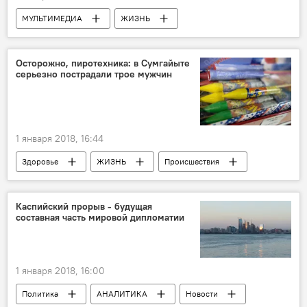
МУЛЬТИМЕДИА
ЖИЗНЬ
Происшествия
Фото
Новости
Новости мира
Иран
Тегеран
Осторожно, пиротехника: в Сумгайыте
серьезно пострадали трое мужчин
Митинг
Полиция
Протест
Акция протеста
Столкновения
Слезоточивый газ
1 января 2018, 16:44
Здоровье
ЖИЗНЬ
Происшествия
Новости
Каспийский прорыв - будущая
составная часть мировой дипломатии
1 января 2018, 16:00
Политика
АНАЛИТИКА
Новости