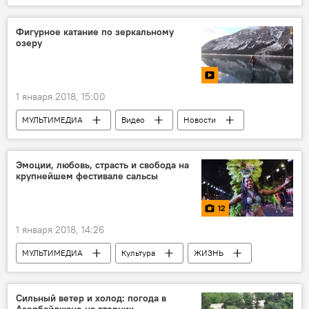
Новости мира
Фигурное катание по зеркальному
озеру
1 января 2018, 15:00
МУЛЬТИМЕДИА
Видео
Новости
Новости мира
Эмоции, любовь, страсть и свобода на
крупнейшем фестивале сальсы
12
1 января 2018, 14:26
МУЛЬТИМЕДИА
Культура
ЖИЗНЬ
Фото
Новости
Новости мира
Колумбия
Кали
Salsodromo
Сильный ветер и холод: погода в