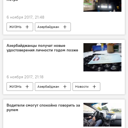
6 ноября 2017, 21:48
ЖИЗНЬ
Азербайджан
ТЕХНОЛОГИИ
Новости
Экономика
Баку
Насими Пашаев
Азербайджанцы получат новые
удостоверения личности годом позже
ЗАО "Бакинский метрополитен"
Юбилей
Станции метро
Депо
подземка
6 ноября 2017, 21:18
ЖИЗНЬ
Азербайджан
Новости
Водители смогут спокойно говорить за
рулем