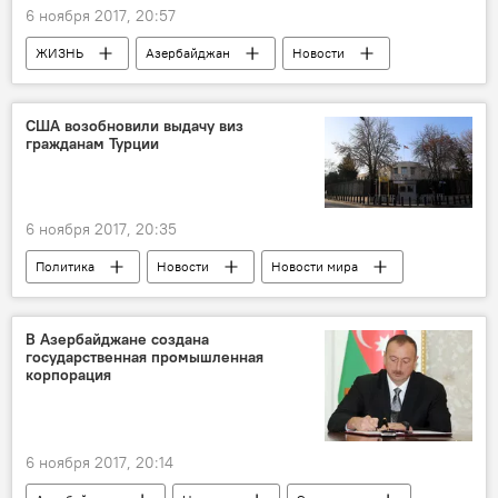
6 ноября 2017, 20:57
ЖИЗНЬ
Азербайджан
Новости
Экономика
Гуманизация законов Азербайджана
США возобновили выдачу виз
гражданам Турции
6 ноября 2017, 20:35
Политика
Новости
Новости мира
В Азербайджане создана
государственная промышленная
корпорация
6 ноября 2017, 20:14