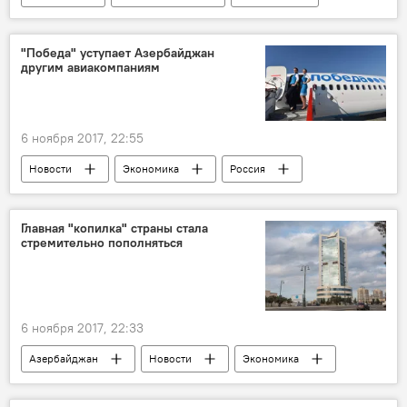
Экономика
Шамкир
ОАО Azərsu
Финансирование
Водоснабжение
"Победа" уступает Азербайджан
другим авиакомпаниям
Канализация
6 ноября 2017, 22:55
Новости
Экономика
Россия
Главная "копилка" страны стала
стремительно пополняться
6 ноября 2017, 22:33
Азербайджан
Новости
Экономика