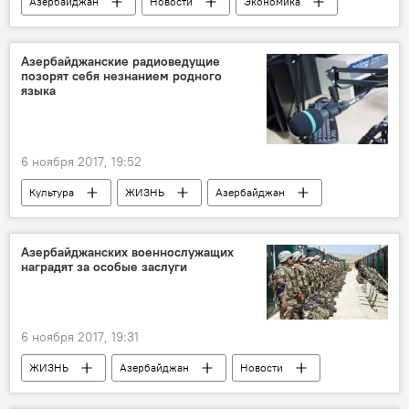
Азербайджан
Новости
Экономика
Азербайджанские радиоведущие
позорят себя незнанием родного
языка
6 ноября 2017, 19:52
Культура
ЖИЗНЬ
Азербайджан
События и даты
Новости
Баку
Эльдост Байрамов
диктор
Азербайджанских военнослужащих
наградят за особые заслуги
радиоведущий
6 ноября 2017, 19:31
ЖИЗНЬ
Азербайджан
Новости