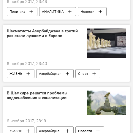
6 ноября 2017, 23:46
Политика
АНАЛИТИКА
Новости
Новости мира
Сирия
Ирак
Юрий Мавашев
Курды
Шахматисты Азербайджана в третий
раз стали лучшими в Европе
6 ноября 2017, 23:40
ЖИЗНЬ
Азербайджан
Спорт
Новости
В Шамкире решатся проблемы
водоснабжения и канализации
6 ноября 2017, 23:19
ЖИЗНЬ
Азербайджан
Новости