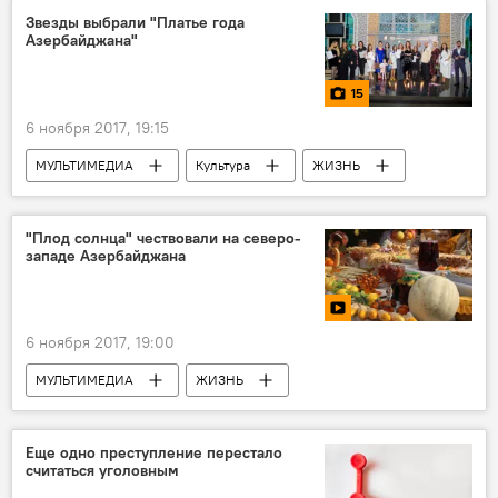
Звезды выбрали "Платье года
Азербайджана"
15
6 ноября 2017, 19:15
МУЛЬТИМЕДИА
Культура
ЖИЗНЬ
Фото
Новости
"Плод солнца" чествовали на северо-
западе Азербайджана
6 ноября 2017, 19:00
МУЛЬТИМЕДИА
ЖИЗНЬ
Азербайджан
Видео
Новости
хурма
фестиваль
фрукты
Еще одно преступление перестало
считаться уголовным