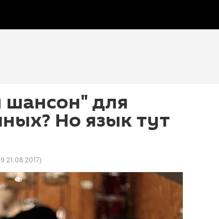
 шансон" для
ных? Но язык тут
39 21.08.2017
)