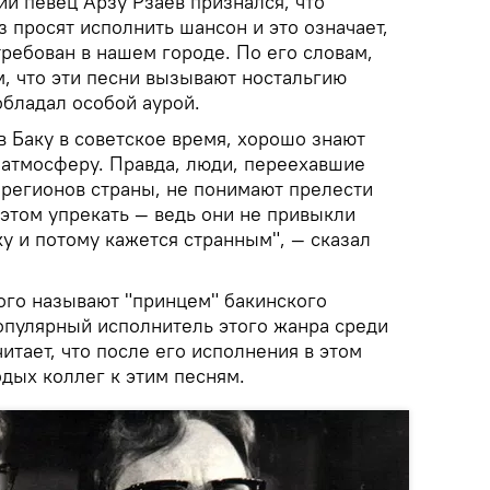
й певец Арзу Рзаев признался, что
з просят исполнить шансон и это означает,
требован в нашем городе. По его словам,
м, что эти песни вызывают ностальгию
обладал особой аурой.
 в Баку в советское время, хорошо знают
 атмосферу. Правда, люди, переехавшие
 регионов страны, не понимают прелести
в этом упрекать — ведь они не привыкли
ку и потому кажется странным", — сказал
ого называют "принцем" бакинского
опулярный исполнитель этого жанра среди
итает, что после его исполнения в этом
дых коллег к этим песням.