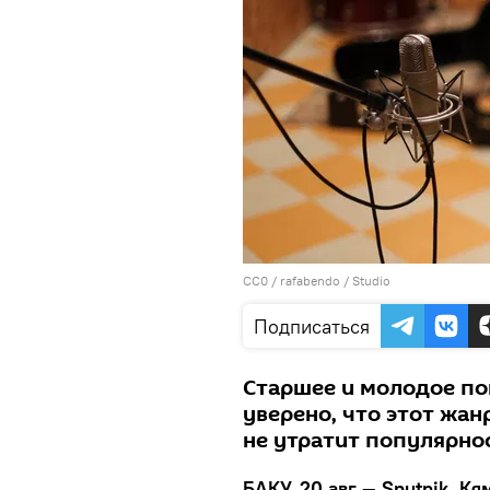
CC0
/
rafabendo
/
Studio
Подписаться
Старшее и молодое по
уверено, что этот жан
не утратит популярнос
БАКУ, 20 авг — Sputnik, К