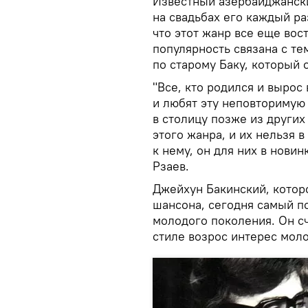
Известный азербайджански
на свадьбах его каждый ра
что этот жанр все еще вос
популярность связана с те
по старому Баку, который 
"Все, кто родился и вырос
и любят эту неповторимую
в столицу позже из других
этого жанра, и их нельзя 
к нему, он для них в новин
Рзаев.
Джейхун Бакинский, котор
шансона, сегодня самый п
молодого поколения. Он сч
стиле возрос интерес моло