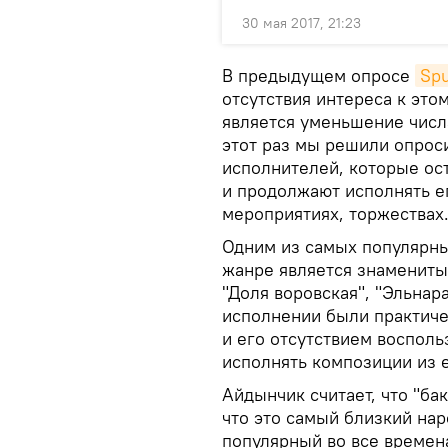
30 мая 2017, 21:23
В предыдущем опросе
Sp
отсутствия интереса к эт
является уменьшение числ
этот раз мы решили опрос
исполнителей, которые ос
и продолжают исполнять ег
мероприятиях, торжествах
Одним из самых популярны
жанре является знамениты
"Доля воровская", "Эльнар
исполнении были практиче
и его отсутствием восполь
исполнять композиции из е
Айдынчик считает, что "ба
что это самый близкий на
популярный во все времена