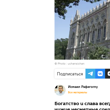
© Photo :
uchansichan
Подписаться
Исмаил Рафигоглу
Все материалы
Богатство и слава все
чужие несметные сокр