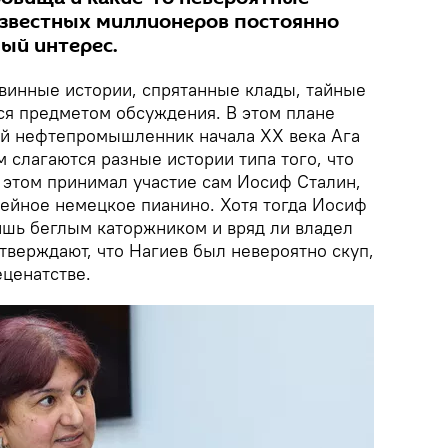
известных миллионеров постоянно
ый интерес.
винные истории, спрятанные клады, тайные
тся предметом обсуждения. В этом плане
ий нефтепромышленник начала XX века Ага
 слагаются разные истории типа того, что
в этом принимал участие сам Иосиф Сталин,
ейное немецкое пианино. Хотя тогда Иосиф
шь беглым каторжником и вряд ли владел
тверждают, что Нагиев был невероятно скуп,
еценатстве.