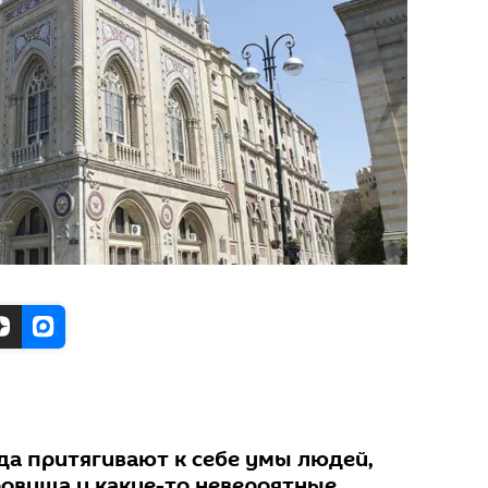
гда притягивают к себе умы людей,
овища и какие-то невероятные