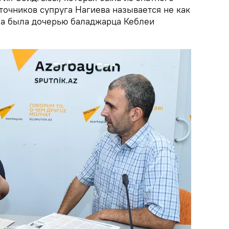
точников супруга Нагиева называется не как
на была дочерью баладжарца Кеблеи