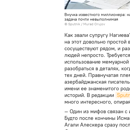
Внучка известного миллионера: н
задача почти невыполнимая
©
Sputnik / Murad Orujov
Как звали супругу Нагиева
на этот довольно простой 
сосуществуют рядом, и ра
людей непросто. Требуется
использование мемуарной
разобраться в деталях, ко
тех дней. Правнучатая пл
азербайджанская писатель
имени ее знаменитого род
историй. В редакции
Sput
много интересного, опира
— Один из мифов связан с
Будто после кончины Исма
Агали Алескера сразу посл