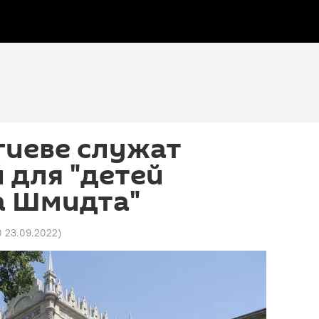
гиеве служат
 для "детей
а Шмидта"
0 23.09.2022
)