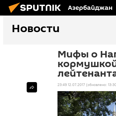
Азербайджан
Новости
Мифы о На
кормушкой
лейтенант
23:49 12.07.2017
(обновлено:
13:3