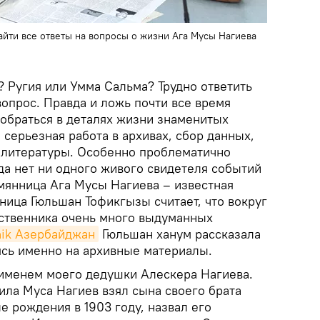
айти все ответы на вопросы о жизни Ага Мусы Нагиева
? Ругия или Умма Сальма? Трудно ответить
вопрос. Правда и ложь почти все время
зобраться в деталях жизни знаменитых
 серьезная работа в архивах, сбор данных,
 литературы. Особенно проблематично
гда нет ни одного живого свидетеля событий
емянница Ага Мусы Нагиева – известная
ница Гюльшан Тофикгызы считает, что вокруг
ственника очень много выдуманных
nik Азербайджан
Гюльшан ханум рассказала
ясь именно на архивные материалы.
 именем моего дедушки Алескера Нагиева.
ила Муса Нагиев взял сына своего брата
е рождения в 1903 году, назвал его