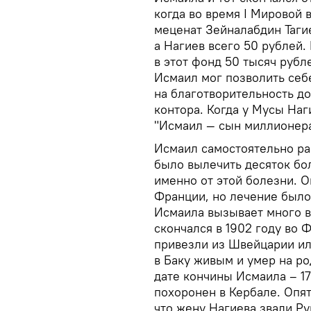
когда во время I Мировой 
меценат Зейналабдин Таги
а Нагиев всего 50 рублей
в этот фонд 50 тысяч рубл
Исмаил мог позволить себ
на благотворительность д
контора. Когда у Мусы Наг
"Исмаил — сын миллионера 
Исмаил самостоятельно ра
было вылечить десяток бо
именно от этой болезни. О
Франции, но лечение был
Исмаила вызывает много в
скончался в 1902 году во 
привезли из Швейцарии ил
в Баку живым и умер на р
дате кончины Исмаила – 17
похоронен в Кербале. Опят
что жену Нагиева звали Ру