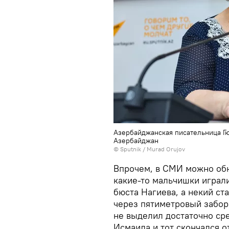
Азербайджанская писательница Гю
Азербайджан
©
Sputnik / Murad Orujov
Впрочем, в СМИ можно обн
какие-то мальчишки играл
бюста Нагиева, а некий ст
через пятиметровый забор.
не выделил достаточно ср
Исмаила и тот скончался о