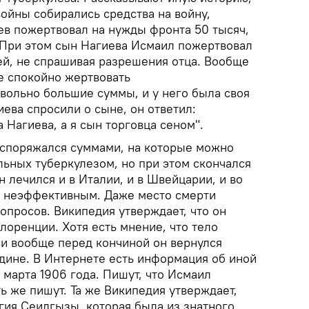
войны собирались средства на войну,
ев пожертвовал на нужды фронта 50 тысяч,
. При этом сын Нагиева Исмаил пожертвовал
ей, не спрашивая разрешения отца. Вообще
е спокойно жертвовать
овольно большие суммы, и у него была своя
иева спросили о сыне, он ответил:
Нагиева, а я сын торговца сеном".
споряжался суммами, на которые можно
льных туберкулезом, но при этом скончался
н лечился и в Италии, и в Швейцарии, и во
о неэффективным. Даже место смерти
опросов. Википедия утверждает, что он
Флоренции. Хотя есть мнение, что тело
и вообще перед кончиной он вернулся
одине. В Интернете есть информация об иной
 марта 1906 года. Пишут, что Исмаил
ь же пишут. Та же Википедия утверждает,
гия Сеидгызы, которая была из знатного