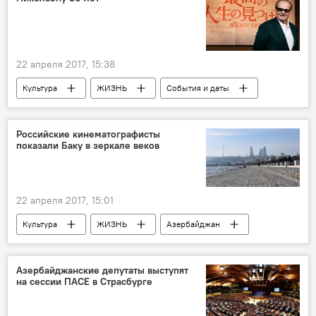
Всемирный конгресс русской прессы
22 апреля 2017, 15:38
Культура
ЖИЗНЬ
События и даты
Новости
Новости мира
США
Джек Николсон
День рождения
Российские кинематографисты
показали Баку в зеркале веков
Актер
Юбилей
22 апреля 2017, 15:01
Культура
ЖИЗНЬ
Азербайджан
Новости
Россия
Баку
Россия
Сергей Шачин
Азербайджанские депутаты выступят
на сессии ПАСЕ в Страсбурге
Наталья Завозненко
"Баку в зеркале веков"