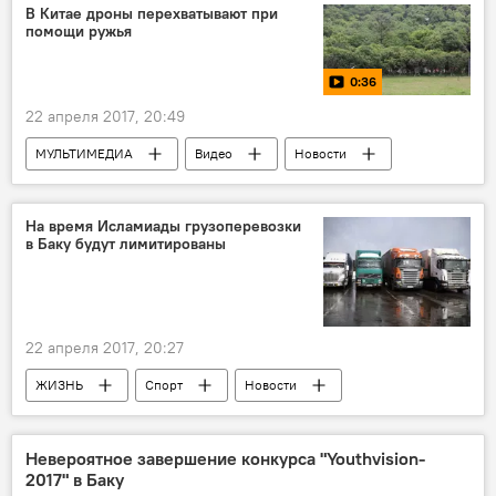
ОАО Azəravtoyol
Ремонт
Дорога
В Китае дроны перехватывают при
помощи ружья
Улица
Сулейман Везиров
0:36
22 апреля 2017, 20:49
МУЛЬТИМЕДИА
Видео
Новости
Новости мира
На время Исламиады грузоперевозки
в Баку будут лимитированы
22 апреля 2017, 20:27
ЖИЗНЬ
Спорт
Новости
Экономика
Баку
Министерство экономики АР
Невероятное завершение конкурса "Youthvision-
2017" в Баку
Грузоперевозки
Поставки