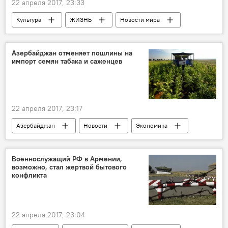
22 апреля 2017, 23:33
Культура
ЖИЗНЬ
Новости мира
Россия
Пресс-релизы
Амстердам
Валерий Мельников
World Press Photo
Азербайджан отменяет пошлины на
импорт семян табака и саженцев
Премия
Награда
вручение
22 апреля 2017, 23:17
Азербайджан
Новости
Экономика
Кабинет министров АР
Отмена
Импорт
Таможенные пошлины
Военнослужащий РФ в Армении,
возможно, стал жертвой бытового
Семена табака
Саженцы
конфликта
22 апреля 2017, 23:04