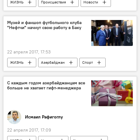
ЖИЗНЬ
Происшествия
Новости
Мингячевир
Уголовное дело
Муж
Жена
Доведение до самоубийства
Музей и фаншоп футбольного клуба
"Нефтчи" начнут свою работу в Баку
Жестокое обращение
Азербайджан
22 апреля 2017, 17:53
ЖИЗНЬ
Азербайджан
Спорт
Новости
Баку
Чингиз Абдуллаев
Ровнаг Абдуллаев
Рамин Мусаев
С каждым годом азербайджанцам все
больше не хватает гифт-менеджера
Эльхан Мамедов
Роберт Просинечки
ФК "Нефтчи"
Открытие
Музей
Фаншоп
Исмаил Рафигоглу
22 апреля 2017, 17:09