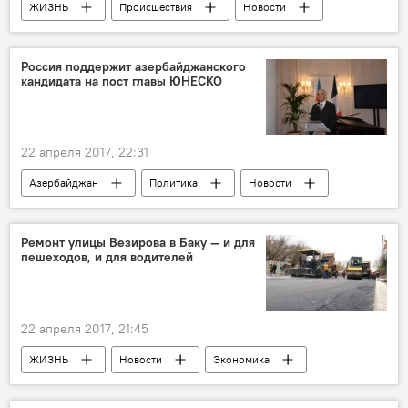
ЖИЗНЬ
Происшествия
Новости
Новости мира
Россия
Армения
Гюмри
Россия поддержит азербайджанского
кандидата на пост главы ЮНЕСКО
22 апреля 2017, 22:31
Азербайджан
Политика
Новости
Новости мира
Ремонт улицы Везирова в Баку — и для
пешеходов, и для водителей
22 апреля 2017, 21:45
ЖИЗНЬ
Новости
Экономика
Баку
Хатаинский район