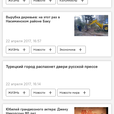
ЖИЗНЬ
Новости
Колумнисты
Подарки
Гифт-менеджер
Азербайджан
Вырубка деревьев: на этот раз в
Насиминском районе Баку
22 апреля 2017, 16:57
ЖИЗНЬ
Новости
Экономика
Баку
Руслан Байрамов
Министерство экологии и природных ресурсов АР
Турецкий город распахнет двери русской прессе
ИВ Насиминского района Баку
Вырубка деревьев
Благоустройство
22 апреля 2017, 16:14
Парк
ЖКХ
ЖИЗНЬ
Новости
Новости мира
Россия
Турция
Аланья
Екатерина Гюндюз
Мехмет Шахин
Юбилей грандиозного актера: Джеку
Николсону 80 лет