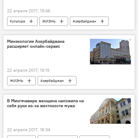
Исламиада
22 апреля 2017, 19:46
Игры Исламской солидарности в Баку
Культура
ЖИЗНЬ
Азербайджан
Новости
Баку
Илькин Мустафаев
Мариаль Акоба
Чолпан Улубейгызы
Минэкологии Азербайджана
расширяет онлайн-сервис
Ирина Драко
Министерство молодежи и спорта АР
Союз молодёжных студенческих организаций
22 апреля 2017, 19:19
Конкурс
"Youthvision-2017"
ЖИЗНЬ
Азербайджан
ТЕХНОЛОГИИ
Новости
Министерство экологии и природных ресурсов АР
В Мингячавире женщина наложила на
себя руки из-за жестокости мужа
Электронное правительство
Онлайн-сервис
22 апреля 2017, 18:34