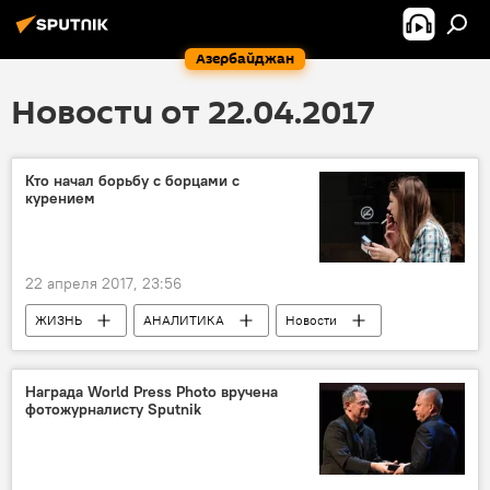
Азербайджан
Новости от 22.04.2017
Кто начал борьбу с борцами с
курением
22 апреля 2017, 23:56
ЖИЗНЬ
АНАЛИТИКА
Новости
Новости мира
Дмитрий Косырев
Фрэнк Дэвис
Борьба с курением
Награда World Press Photo вручена
фотожурналисту Sputnik
блогер
Антитабачная кампания