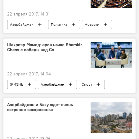
22 апреля 2017, 14:31
Азербайджан
Политика
Новости
Новости мира
Страсбург
Нильс Муйжниекс
Шахрияр Мамедъяров начал Shamkir
Chess с победы над Со
Парламентская ассамблея Совета Европы
ПАСЕ
Сессия
Делегация
Выступление
22 апреля 2017, 14:04
ЖИЗНЬ
Азербайджан
Спорт
Новости
Шамкир
Шахрияр Мамедъяров
Уэсли Со
Азербайджан и Баку ждет очень
ветреное воскресенье
Shamkir Chess 2017
22 апреля 2017, 13:26