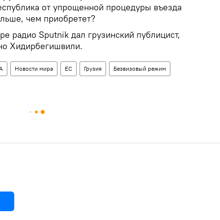
республика от упрощенной процедуры въезда
ольше, чем приобретет?
ире радио Sputnik дал грузинский публицист,
но Хидирбегишвили.
А
Новости мира
ЕС
Грузия
Безвизовый режим