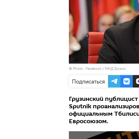
© Photo :
Facebook / МИД Грузии
Подписаться
Грузинский публицист
Sputnik проанализиро
официальным Тбилиси
Евросоюзом.