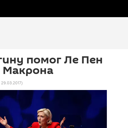
тину помог Ле Пен
ь Макрона
3 29.03.2017
)