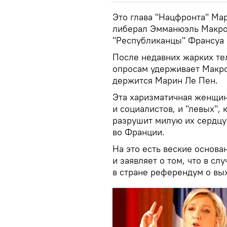
Это глава "Нацфронта" Мар
либерал Эмманюэль Макрон
"Республиканцы" Франсуа
После недавних жарких те
опросам удерживает Макро
держится Марин Ле Пен.
Эта харизматичная женщин
и социалистов, и "левых", 
разрушит милую их сердцу 
во Франции.
На это есть веские основа
и заявляет о том, что в с
в стране референдум о вы