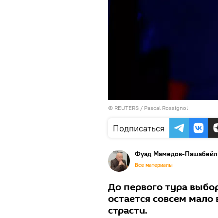
©
REUTERS
/ Pascal Rossignol
Подписаться
Фуад Мамедов-Пашабейл
Все материалы
До первого тура выбо
остается совсем мало 
страсти.