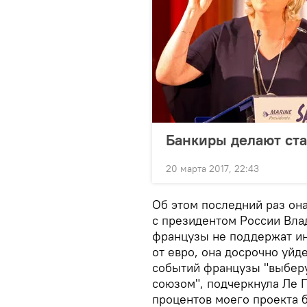
Банкиры делают ста
20 марта 2017, 22:43
Об этом последний раз она
с президентом России Вла
французы не поддержат ин
от евро, она досрочно уйд
событий французы "выберу
союзом", подчеркнула Ле П
процентов моего проекта б