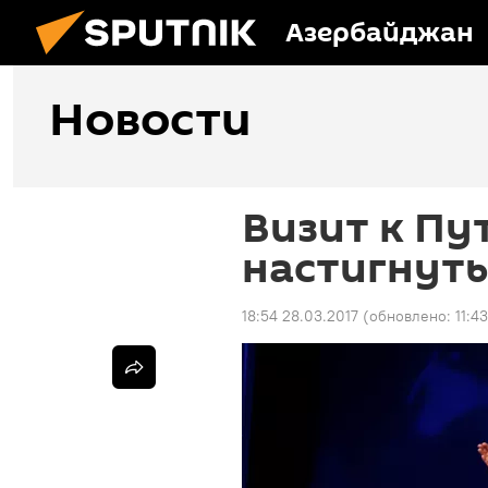
Азербайджан
Новости
Визит к Пу
настигнут
18:54 28.03.2017
(обновлено:
11:4