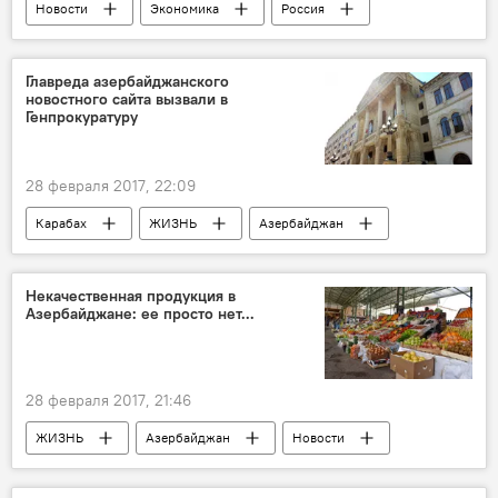
Новости
Экономика
Россия
Турция
Россия
Институт статистики Турции (TÜİK)
Главреда азербайджанского
новостного сайта вызвали в
Товарооборот
экспорт
отношения
Генпрокуратуру
28 февраля 2017, 22:09
Карабах
ЖИЗНЬ
Азербайджан
Новости
Генпрокуратура АР
закон
Предупреждение
Меры
Некачественная продукция в
Азербайджане: ее просто нет...
главный редактор
информация
28 февраля 2017, 21:46
ЖИЗНЬ
Азербайджан
Новости
Экономика
Аббас Алиев