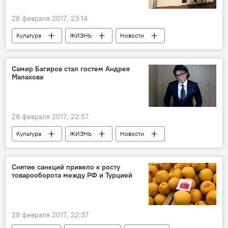
Пациент
Нормативы
28 февраля 2017, 23:14
Культура
ЖИЗНЬ
Новости
Азербайджанский государственный русский драматический театр
праздник
День смеха
роли
Самир Багиров стал гостем Андрея
Малахова
актеры
зрители
преображение
28 февраля 2017, 22:57
Культура
ЖИЗНЬ
Новости
Россия
Россия
Андрей Малахов
Самир Багиров
Марина Хлебникова
Снятие санкций привело к росту
товарооборота между РФ и Турцией
"Пусть говорят"
передача
певец
друг
28 февраля 2017, 22:37