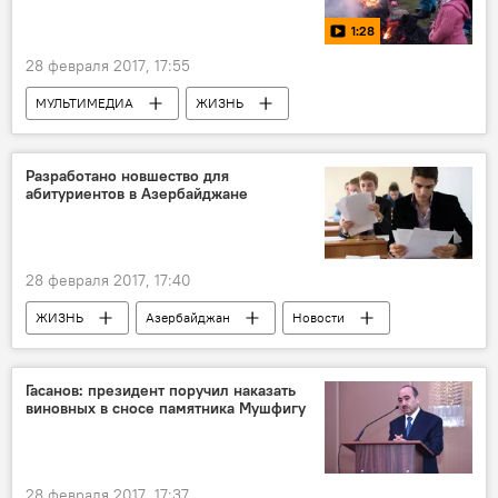
традиция
указы
поблажки
1:28
28 февраля 2017, 17:55
МУЛЬТИМЕДИА
ЖИЗНЬ
Азербайджан
Видео
Новости
Разработано новшество для
абитуриентов в Азербайджане
28 февраля 2017, 17:40
ЖИЗНЬ
Азербайджан
Новости
Малейка Аббасзаде
Государственный экзаменационный центр
Гасанов: президент поручил наказать
виновных в сносе памятника Мушфигу
Родители
Экзамены
обращение
Абитуриенты
Информация
личный кабинет
опека
28 февраля 2017, 17:37