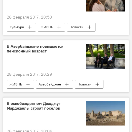
28 февраля 2017, 20:53
Культура
ЖИЗНЬ
Новости
Ильгар Сафат
Министерство культуры и туризма АР
В Азербайджане повышается
пенсионный возраст
Киностудия "Азербайджанфильм"
Артисты
Кинофестиваль
Награда
роли
Азербайджан
28 февраля 2017, 20:29
ЖИЗНЬ
Азербайджан
Новости
Милли Меджлис АР
пенсионный возраст
изменения
Законопроект
В освобожденном Джоджуг
Марджанлы строят поселок
Обсуждение
28 февраля 2017, 20:06