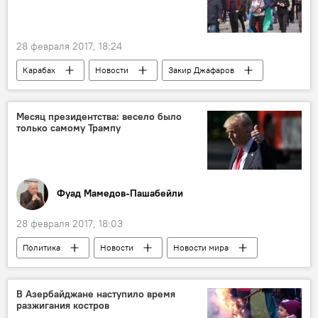
28 февраля 2017, 18:24
Карабах
Новости
Закир Джафаров
Минобороны АР
Флаг
шехид
похороны
Азербайджан
Месяц президентства: весело было
только самому Трампу
Фуад Мамедов-Пашабейли
28 февраля 2017, 18:03
Политика
Новости
Новости мира
Колумнисты
США
Дональд Трамп
Белый дом
конфликты
протесты
В Азербайджане наступило время
разжигания костров
журналисты
Популярность