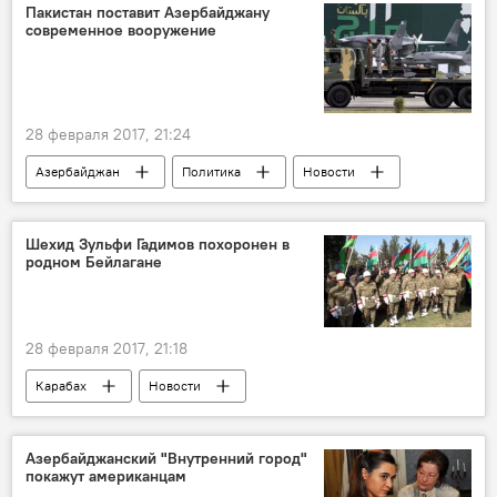
Министерство экономики АР
цены
Пакистан поставит Азербайджану
современное вооружение
Проверки
предприниматели
контроль
Качество
Обращения
образцы
товары
надзор
28 февраля 2017, 21:24
Азербайджан
Политика
Новости
Новости мира
Пакистан
Премьер-министр Пакистана Наваз Шариф
Шехид Зульфи Гадимов похоронен в
родном Бейлагане
Соглашение
встреча
экспорт
сотрудничество
проекты
импорт
товарооборот
28 февраля 2017, 21:18
Карабах
Новости
Бейлаганский район АР
Минобороны АР
солдат
Флаг
похороны
Азербайджанский "Внутренний город"
покажут американцам
Азербайджан