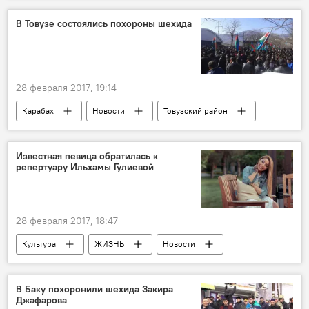
Мультикультурализм
Толерантность
В Товузе состоялись похороны шехида
проблемы
обращение
28 февраля 2017, 19:14
Карабах
Новости
Товузский район
Минобороны АР
Похороны
Шехид
Флаг
провокация
Известная певица обратилась к
репертуару Ильхамы Гулиевой
Азербайджан
28 февраля 2017, 18:47
Культура
ЖИЗНЬ
Новости
Ильхама Гулиева
Гюнай Ибрагимли
Репертуар
Альбом
песня
В Баку похоронили шехида Закира
Джафарова
проект
Азербайджан