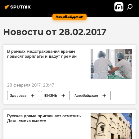
Азербайджан
Новости от 28.02.2017
В рамках медстрахования врачам
повысят зарплаты и дадут премии
28 февраля 2017, 23:47
Здоровье
ЖИЗНЬ
Азербайджан
Новости
Экономика
Государственное агентство обязательного медицинского страхования (ГАОМС)
Русская драма приглашает отметить
День смеха вместе
Правила
зарплата
Премия
Пилотный проект
Хирургия