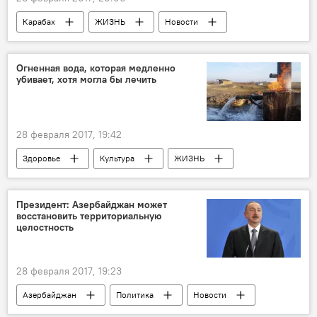
Карабах
ЖИЗНЬ
Новости
Джоджуг Мерджанлы
Адыль Асланов
Национальное агентство по очистке от мин территорий АР (ANAMA)
Огненная вода, которая медленно
убивает, хотя могла бы лечить
строительство
Разминирование
Фундамент
поселок
28 февраля 2017, 19:42
Здоровье
Культура
ЖИЗНЬ
Азербайджан
Новости
Ализаде Ширинов
температура
Президент: Азербайджан может
восстановить территориальную
Расстояние
Заболевания
проект
целостность
огонь
источник
насос
28 февраля 2017, 19:23
Азербайджан
Политика
Новости
Экономика
сотрудничество
Народ