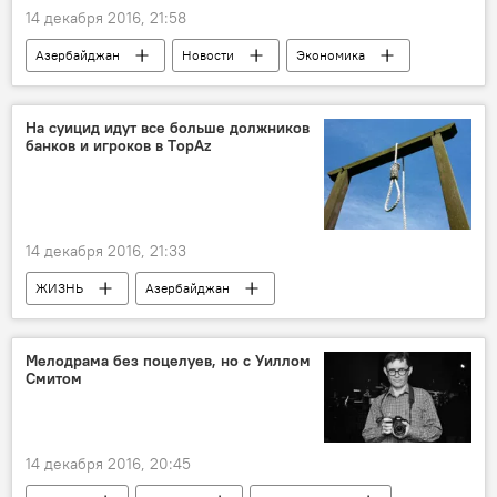
14 декабря 2016, 21:58
Азербайджан
Новости
Экономика
Дорожная карта
На суицид идут все больше должников
банков и игроков в ТopAz
14 декабря 2016, 21:33
ЖИЗНЬ
Азербайджан
Происшествия
Новости
Фуад Исмайлов
Мелодрама без поцелуев, но с Уиллом
Смитом
Государственный комитет по проблемам семьи, женщин и детей
Управление полиции Хатаинского района Баку
Статистика
Самоубийство
Суицид
14 декабря 2016, 20:45