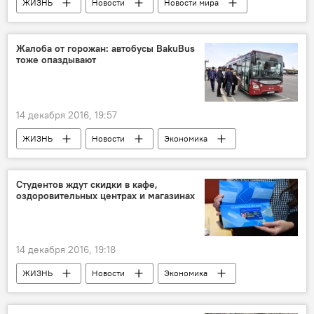
ЖИЗНЬ
Новости
Новости мира
Культура
Кира Найтли
Уилл Смит
Кейт Уинслет
Фильм
Премьера
Жалоба от горожан: автобусы BakuBus
тоже опаздывают
Кино
киноиндустрия
14 декабря 2016, 19:57
ЖИЗНЬ
Новости
Экономика
Баку
Мансур Пириев
ООО BakuBus
Автобусы
Жалоба
Студентов ждут скидки в кафе,
оздоровительных центрах и магазинах
Маршрут
График
Задержка
14 декабря 2016, 19:18
ЖИЗНЬ
Новости
Экономика
Азад Рагимов
Шахин Исмайлов