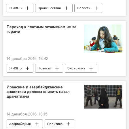
ЖИЗНЬ
Происшествия
Новости
Баку
Управление полиции Насиминского района
Переход к платным экзаменам не за
горами
Убийство
Молодой мужчина
Расследование
Мотивы
14 декабря 2016, 16:42
ЖИЗНЬ
Новости
Экономика
Малейка Аббасзаде
Государственный экзаменационный центр
Иранские и азербайджанские
аналитики должны снизить накал
Платные экзамены
Тарифный совет
драматизма
Решение
Азербайджан
14 декабря 2016, 16:15
Азербайджан
Политика