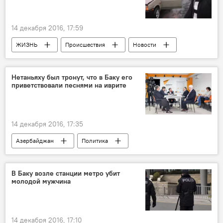
Антисанитария
Конина
Забой
Азербайджан
14 декабря 2016, 17:59
ЖИЗНЬ
Происшествия
Новости
Гах
Управление полиции Гахского района
Штрафы
Протест
Решение суда
Нетаньяху был тронут, что в Баку его
приветствовали песнями на иврите
Инвалид
Сжег автомобиль
Азербайджан
14 декабря 2016, 17:35
Азербайджан
Политика
АНАЛИТИКА
Новости
Баку
Ильгар Велизаде
Павел Клачков
В Баку возле станции метро убит
молодой мужчина
Арзу Нагиев
Эльхан Алескеров
Вахид Байрамов
Визит
14 декабря 2016, 17:10