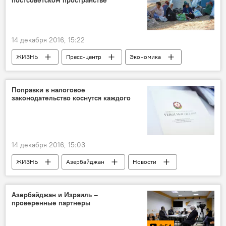
постсоветском пространстве
Валютчики
Черный рынок
Задержание
Административная ответственность
14 декабря 2016, 15:22
Штрафы
ЖИЗНЬ
Пресс-центр
Экономика
Баку
Азер Аллахверанов
Владимир Волох
Поправки в налоговое
законодательство коснутся каждого
Международный пресс-центр Sputnik
Постсоветское пространство
Видеомост
Миграция
14 декабря 2016, 15:03
ЖИЗНЬ
Азербайджан
Новости
Экономика
Алекпер Мамедов
Фазиль Мамедов
Министерство налогов АР
Азербайджан и Израиль –
проверенные партнеры
Ремонт
Налоговый кодекс
НДС
Услуги
Поправки
Мастера