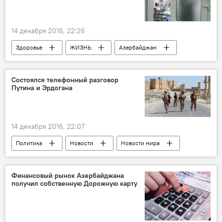
Режиссер
Бродяга
Слава
Усики
Господин 420
Династия
14 декабря 2016, 22:26
Здоровье
ЖИЗНЬ
Азербайджан
Новости
Республиканский центр талассемии
Состоялся телефонный разговор
Путина и Эрдогана
Заболевание
Статистика
Медицинское обследование
Талассемия
Брачующиеся
Выявление
14 декабря 2016, 22:07
Политика
Новости
Новости мира
Россия
Россия
Турция
Телефонный разговор
Обсуждение
Финансовый рынок Азербайджана
получил собственную Дорожную карту
Сирия