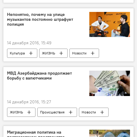
АНАЛИТИКА
Новости
Новости мира
Израиль
Иран
Непонятно, почему на улице
музыкантов постоянно штрафует
Игорь Панкратенко
Визит
полиция
Отношения
14 декабря 2016, 15:49
Культура
ЖИЗНЬ
Новости
Баку
Джавид Алекперли
Эльнур Фаттахов
Полиция
МВД Азербайджана продолжает
борьбу с валютчиками
Музыкант
Гитара
Уличные музыканты
14 декабря 2016, 15:27
ЖИЗНЬ
Происшествия
Новости
Экономика
Баку
Сумгайыт
Главное управление по борьбе с организованной преступностью МВД АР
Миграционная политика на