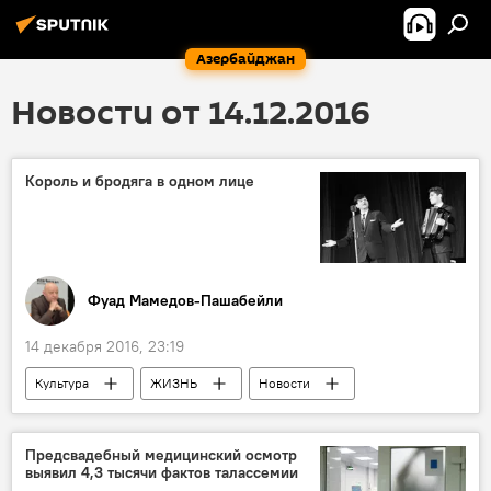
Азербайджан
Новости от 14.12.2016
Король и бродяга в одном лице
Фуад Мамедов-Пашабейли
14 декабря 2016, 23:19
Культура
ЖИЗНЬ
Новости
Новости мира
Колумнисты
Индия
Болливуд
Ранбир Радж Капур
Предсвадебный медицинский осмотр
выявил 4,3 тысячи фактов талассемии
День рождения
Актер
Звезда