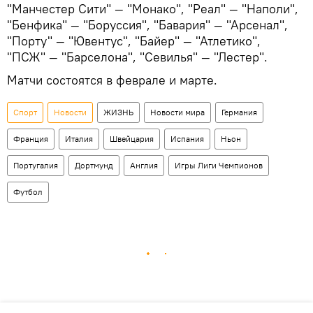
"Манчестер Сити" — "Монако", "Реал" — "Наполи",
"Бенфика" — "Боруссия", "Бавария" — "Арсенал",
"Порту" — "Ювентус", "Байер" — "Атлетико",
"ПСЖ" — "Барселона", "Севилья" — "Лестер".
Матчи состоятся в феврале и марте.
Спорт
Новости
ЖИЗНЬ
Новости мира
Германия
Франция
Италия
Швейцария
Испания
Ньон
Португалия
Дортмунд
Англия
Игры Лиги Чемпионов
Футбол