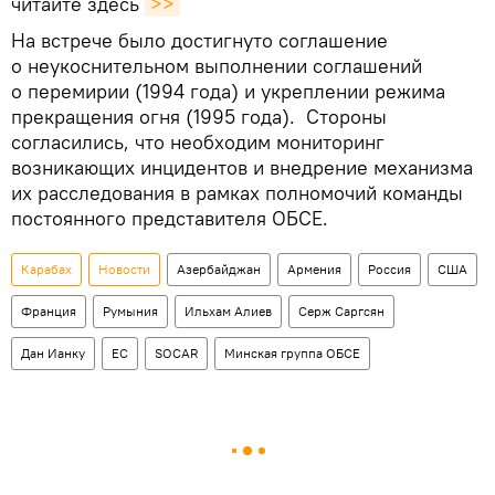
читайте здесь
>>
На встрече было достигнуто соглашение
о неукоснительном выполнении соглашений
о перемирии (1994 года) и укреплении режима
прекращения огня (1995 года). Стороны
согласились, что необходим мониторинг
возникающих инцидентов и внедрение механизма
их расследования в рамках полномочий команды
постоянного представителя ОБСЕ.
Карабах
Новости
Азербайджан
Армения
Россия
США
Франция
Румыния
Ильхам Алиев
Серж Саргсян
Дан Ианку
ЕС
SOCAR
Минская группа ОБСЕ