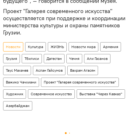
будущего", — говорится в сообщении музея.
Проект "Галерея современного искусства"
осуществляется при поддержке и координации
министерства культуры и охраны памятников
Грузии.
Новости
Культура
ЖИЗНЬ
Новости мира
Армения
Грузия
Тбилиси
Дагестан
Чечня
Али Гасанов
Таус Махачев
Аслан Гайсумов
Вахрам Агасян
Важико Чачхиани
Проект "Галерея современного искусства"
Художник
Современное искусство
Выставка "Через Кавказ"
Азербайджан