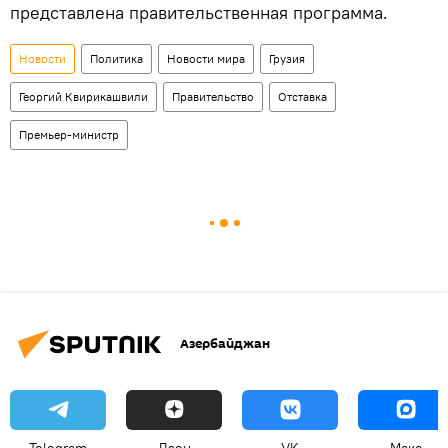
представлена правительственная программа.
Новости
Политика
Новости мира
Грузия
Георгий Квирикашвили
Правительство
Отставка
Премьер-министр
Азербайджан
Telegram
Дзен
VK
Макс