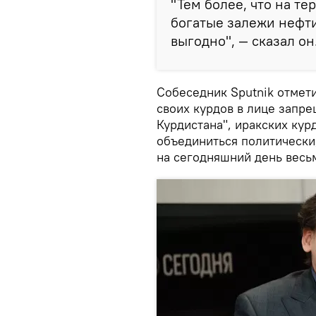
"Тем более, что на т
богатые залежи нефти
выгодно", — сказал он
Собеседник Sputnik отмети
своих курдов в лице запре
Курдистана", иракских кур
объединиться политически,
на сегодняшний день весьм