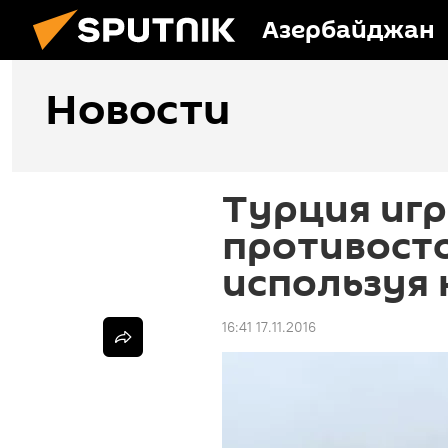
Азербайджан
Новости
Турция игр
противосто
используя 
16:41 17.11.2016