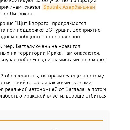
цию критикуют за ее участие в операции
причинам, сказал
Sputnik Азербайджан
тор Литовкин.
рация "Щит Евфрата" продолжается
ста при поддержке ВС Турции. Восприятие
одном сообществе неоднозначно.
имер, Багдаду очень не нравится
ных на территории Ирака. Там опасаются,
 случае победы над исламистами не захочет
й обозреватель, не нравится еще и потому,
тегический союз с иракскими курдами,
я реальной автономией от Багдада, а потом
лабостью иракской власти, вообще отбиться