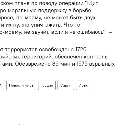
еском плане по поводу операции "Щит
аре моральную поддержку в борьбе
просе, по-моему, не может быть двух
 и их нужно уничтожать. Что-то
о-моему, не звучит, если я не ошибаюсь", —
от террористов освобождено 1720
рийских территорий, обеспечен контроль
тами. Обезврежено 36 мин и 1575 взрывных
А
Новости мира
Турция
Сирия
Ирак