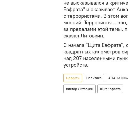
не высказывался в критич
Евфрата" и оказывает Анк
с террористами. В этом во
мнений. Террористы – зло,
за пределами этой темы, п
сказал Литовкин.
С начала "Щита Евфрата", 
квадратных километров си
над 207 населенными пунк
устройств.
Новости
Политика
АНАЛИТИК
Виктор Литовкин
Щит Евфрата