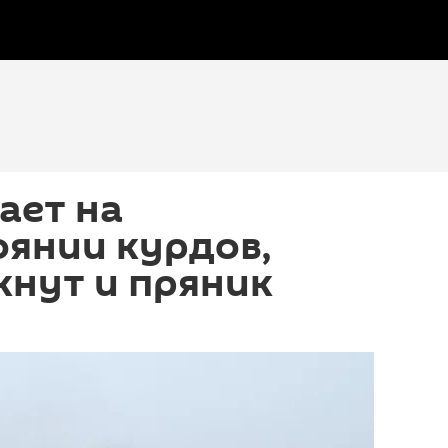
ает на
янии курдов,
кнут и пряник