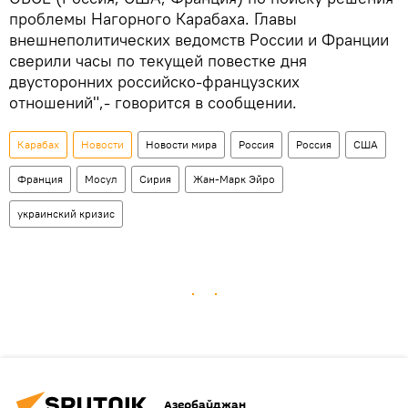
проблемы Нагорного Карабаха. Главы
внешнеполитических ведомств России и Франции
сверили часы по текущей повестке дня
двусторонних российско-французских
отношений",- говорится в сообщении.
Карабах
Новости
Новости мира
Россия
Россия
США
Франция
Мосул
Сирия
Жан-Марк Эйро
украинский кризис
Азербайджан