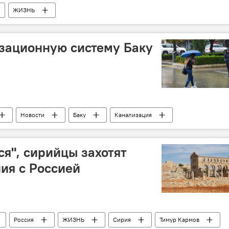
ЖИЗНЬ
зационную систему Баку
Новости
Баку
Канализация
уппа
ся", сирийцы захотят
ия с Россией
Россия
ЖИЗНЬ
Сирия
Тимур Кармов