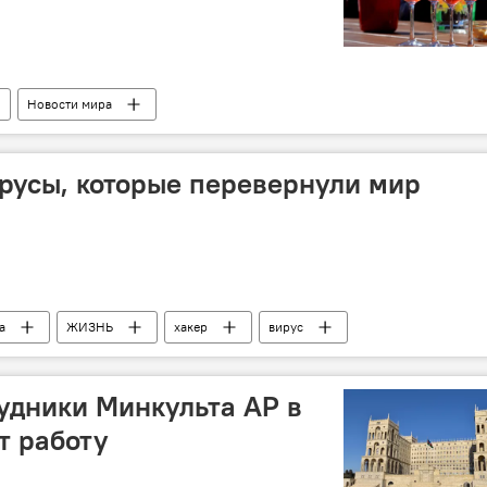
Новости мира
русы, которые перевернули мир
а
ЖИЗНЬ
хакер
вирус
рудники Минкульта АР в
т работу