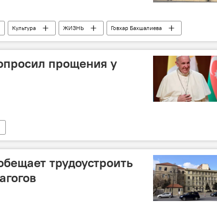
Культура
ЖИЗНЬ
Говхар Бахшалиева
ство культуры и туризма АР
Реформы
Увольнения
опросил прощения у
обещает трудоустроить
агогов