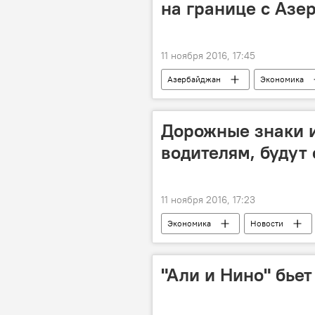
на границе с Аз
11 ноября 2016, 17:45
Азербайджан
Экономика
Государственный таможенный комите
Затор
Дорожные знаки 
водителям, будут
11 ноября 2016, 17:23
Экономика
Новости
Бакинское транспортное агентство (Б
"Али и Нино" бье