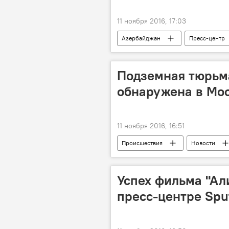
11 ноября 2016, 17:03
Азербайджан
Пресс-центр
Джафар Ахундзаде
Пресс-це
Подземная тюрьм
обнаружена в Мо
11 ноября 2016, 16:51
Происшествия
Новости
Заключенные
Подземная т
Успех фильма "Ал
пресс-центре Spu