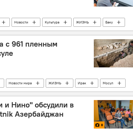
Новости
Культура
ЖИЗНЬ
Баку
нтр Sputnik
Али и Нино
Прокат
а с 961 пленным
суле
Новости мира
ЖИЗНЬ
Ирак
Мосул
юрьма
и и Нино" обсудили в
tnik Азербайджан
8