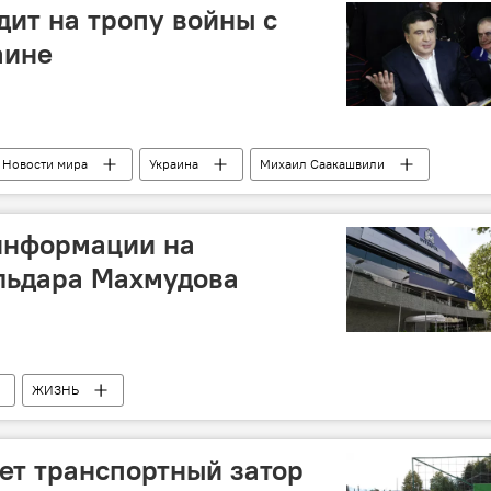
ит на тропу войны с
аине
Новости мира
Украина
Михаил Саакашвили
 информации на
льдара Махмудова
ЖИЗНЬ
ет транспортный затор