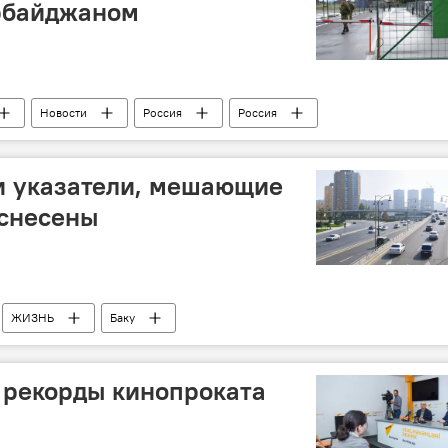
ербайджаном
Новости
Россия
Россия
т АР
Федеральная таможенная служба РФ
Граница
и указатели, мешающие
 снесены
ЖИЗНЬ
Баку
ТА)
Дорожные знаки
Вывески
Указатели
т рекорды кинопроката