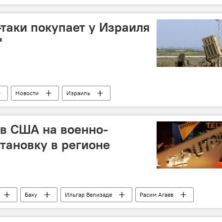
таки покупает у Израиля
"
Новости
Израиль
 Нетаньяху
"Железный купол"
Визит
в США на военно-
тановку в регионе
Баку
Ильгар Велизаде
Расим Агаев
гиев
Президентские выборы в США