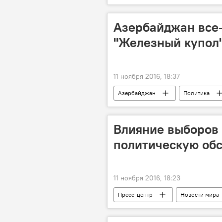
Азербайджан все-
"Железный купол
11 ноября 2016, 18:37
Азербайджан
Политика
Премьер-министр Израиля Биньямин
Влияние выборов 
политическую обс
11 ноября 2016, 18:23
Пресс-центр
Новости мира
Евгений Михайлов
Арзу На