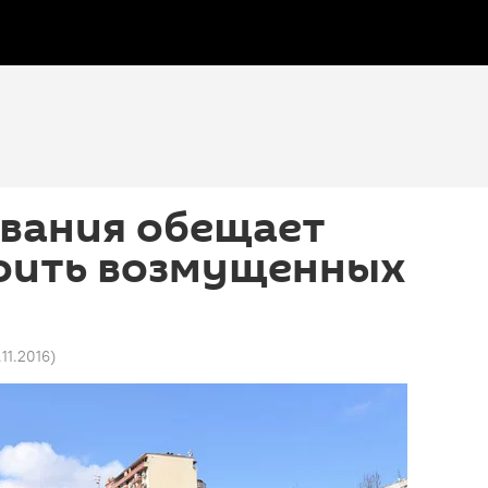
вания обещает
оить возмущенных
.11.2016
)