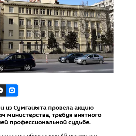
й из Сумгайыта провела акцию
ем министерства, требуя внятного
шей профессиональной судьбе.
стерство образования АР рассмотрит