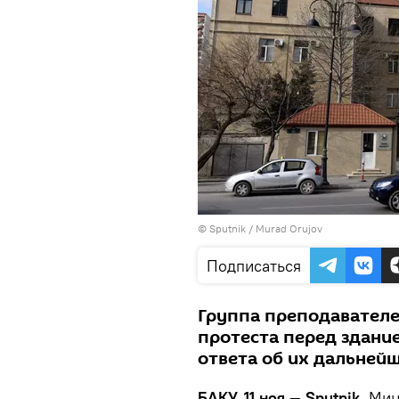
© Sputnik / Murad Orujov
Подписаться
Группа преподавателе
протеста перед здани
ответа об их дальней
БАКУ, 11 ноя — Sputnik.
Мини