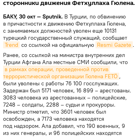
сторонники движения Фетхуллаха Гюлена.
БАКУ, 30 окт — Sputnik.
В Турции, по обвинению
в причастности к движению Фетхуллаха Гюлена,
с занимаемых должностей уволен еще 10131
турецкий государственный служащий, сообщает
Trend
со ссылкой на официальную
Resmi Gazete
.
Ранее, со ссылкой на министра внутренних дел
Турции Афгана Ала местные СМИ сообщили, что
в рамках операции, проведенной против 
террористической организации Гюлена FETÖ
,
были уволены с работы 76 100 госслужащих.
Задержан был 5171 человек, 16 899 – арестованы.
3083 человека из арестованных – полицейские,
7248 – солдаты, 2288 – судьи и прокуроры.
Министр отметил, что 3601 человек был
освобожден, а 7173 человека находятся
под надзором. Ала добавил, что 190 военных, 9
из них генералы, и 96 полицейских находятся